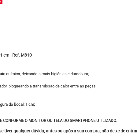
e
1 cm - Ref. M810
uto químico
, deixando-a mais higiênica e duradoura;
ador, bloqueando a transmissão de calor entre as peças
rgura do Bocal: 1 cm;
E CONFORME O MONITOR OU TELA DO SMARTPHONE UTILIZADO.
 se tiver qualquer dúvida, antes ou após a sua compra, não deixe de entr