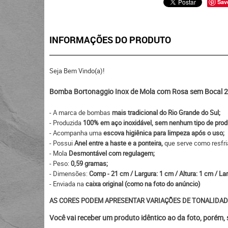
Sav
INFORMAÇÕES DO PRODUTO
Seja Bem Vindo(a)!
Bomba Bortonaggio Inox de Mola com Rosa sem Bocal 2
- A marca de bombas
mais tradicional do Rio Grande do Sul;
- Produzida
100% em aço inoxidável, sem nenhum tipo de prod
- Acompanha uma
escova higiênica para limpeza após o uso;
- Possui
Anel entre a haste e a ponteira,
que serve como resfri
- Mola
Desmontável com regulagem;
- Peso:
0,59 gramas;
- Dimensões:
Comp - 21 cm / Largura: 1 cm / Altura: 1 cm / La
- Enviada na
caixa original (como na foto do anúncio)
AS CORES PODEM APRESENTAR VARIAÇÕES DE TONALIDAD
Você vai receber um produto idêntico ao da foto, porém,