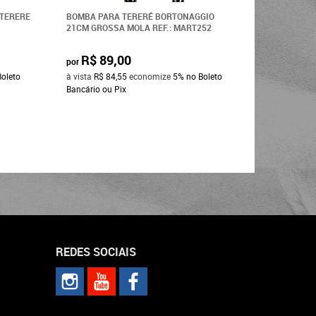
 TERERE
BOMBA PARA TERERÉ BORTONAGGIO
BOMBA PA
21CM GROSSA MOLA REF.: MART252
BOCAL BO
R$ 89,00
R$ 9
por
por
Boleto
à vista
R$ 84,55
economize
5%
no Boleto
à vista
R$ 
Bancário ou Pix
Bancário o
REDES SOCIAIS