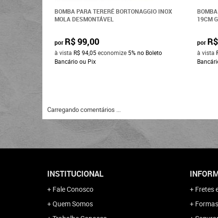
BOMBA PARA TERERÉ BORTONAGGIO INOX
BOMBA 
MOLA DESMONTÁVEL
19CM 
R$ 99,00
R$
por
por
à vista
R$ 94,05
economize
5%
no Boleto
à vista
Bancário ou Pix
Bancári
Carregando comentários ...
INSTITUCIONAL
INFORM
Fale Conosco
Fretes 
Quem Somos
Formas