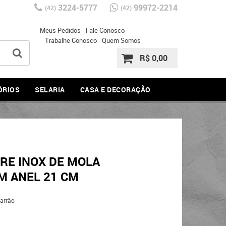
3224-5777
99972-2214
(42)
(42)
Meus Pedidos
Fale Conosco
Trabalhe Conosco
Quem Somos
R$ 0,00
ÓRIOS
SELARIA
CASA E DECORAÇÃO
RE INOX DE MOLA
 ANEL 21 CM
arrão