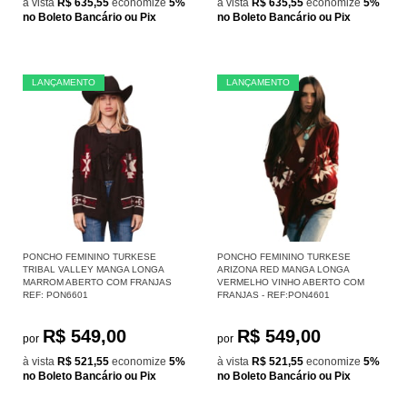
à vista
R$ 635,55
economize
5%
à vista
R$ 635,55
economize
5%
no Boleto Bancário ou Pix
no Boleto Bancário ou Pix
LANÇAMENTO
LANÇAMENTO
PONCHO FEMININO TURKESE
PONCHO FEMININO TURKESE
TRIBAL VALLEY MANGA LONGA
ARIZONA RED MANGA LONGA
MARROM ABERTO COM FRANJAS
VERMELHO VINHO ABERTO COM
REF: PON6601
FRANJAS - REF:PON4601
R$ 549,00
R$ 549,00
por
por
à vista
R$ 521,55
economize
5%
à vista
R$ 521,55
economize
5%
no Boleto Bancário ou Pix
no Boleto Bancário ou Pix