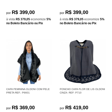
R$ 399,00
R$ 399,00
por
por
à vista
R$ 379,05
economize
5%
à vista
R$ 379,05
economize
5%
no Boleto Bancário ou Pix
no Boleto Bancário ou Pix
CAPA FEMININA OLDONI COM PELE
PONCHO CAPA FLOR DE LIS OLDONI
PRETA REF.: P6601
CINZA- REF: P710
R$ 369,00
R$ 419,00
por
por