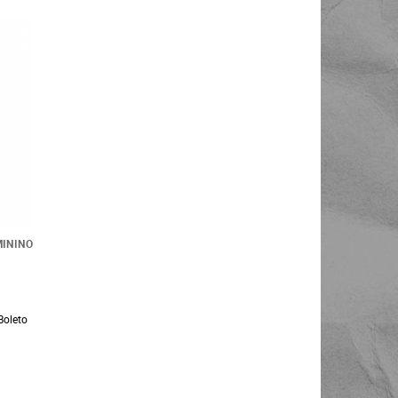
MININO
Boleto