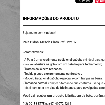
Sav
INFORMAÇÕES DO PRODUTO
Seja muito bem vindo(a)!
Pala Oldoni Mescla Claro Ref.: P2102
Características:
- A Pala é uma
vestimenta tradicional gaúcha
e é ideal para qu
- Possui
abertura na gola com um detalhe para fechamento;
- Tramas da lã bem fechadas;
-
Tecido grosso e extremamente confortável;
- Modelo
tradicional gaúcho especial e com franjas na barra;
-
Tamanho normal
, compre o tamanho que costuma usar que va
- Ideal para usar em
dias de frio intenso, para cavalgadas e no 
Você vai receber um produto idêntico ao da foto, porém,
(42) 99158-5775
ou
(42) 99972-2214