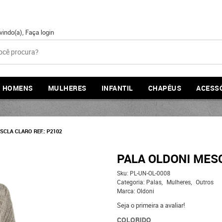
vindo(a),
Faça login
HOMENS
MULHERES
INFANTIL
CHAPÉUS
ACESS
SCLA CLARO REF.: P2102
PALA OLDONI MESC
Sku:
PL-UN-OL-0008
Categoria:
Palas
Mulheres
Outros
Marca:
Oldoni
Seja o primeira a avaliar!
COLORIDO