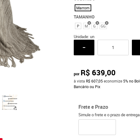
Marrom
TAMANHO
P
M
G
GG
Unidade: un
R$ 639,00
por
à vista
R$ 607,05
economize
5%
no Bol
Bancário ou Pix
Frete e Prazo
Simule o frete e o prazo de entreg
o