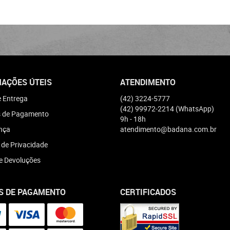
AÇÕES ÚTEIS
ATENDIMENTO
e Entrega
(42)
3224-5777
(42)
99972-2214
(WhatsApp)
 de Pagamento
9h - 18h
nça
atendimento@badana.com.br
a de Privacidade
e Devoluções
S DE PAGAMENTO
CERTIFICADOS