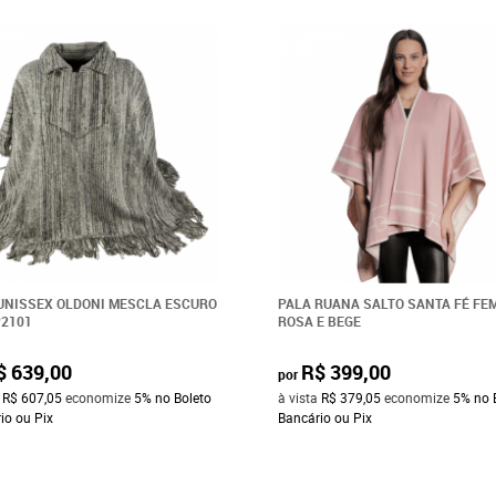
UNISSEX OLDONI MESCLA ESCURO
PALA RUANA SALTO SANTA FÉ FE
P2101
ROSA E BEGE
$ 639,00
R$ 399,00
por
a
R$ 607,05
economize
5%
no Boleto
à vista
R$ 379,05
economize
5%
no 
io ou Pix
Bancário ou Pix