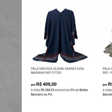
PALA UNISSEX OLDONI XADREZ AZUL
PALA 
MARINHO REF: P7702
REF.: 
R$ 409,00
R
por
por
à vista
R$ 388,55
economize
5%
no Boleto
à vist
Bancário ou Pix
Bancár