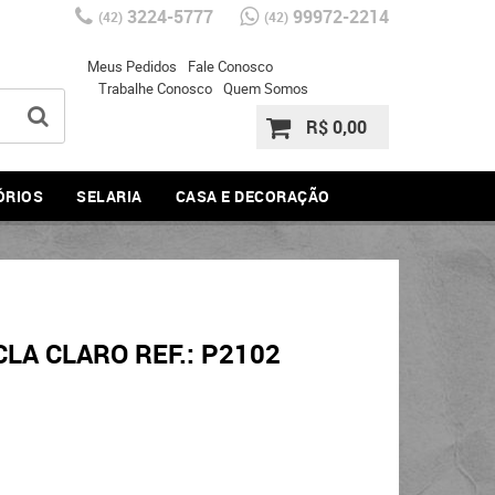
3224-5777
99972-2214
(42)
(42)
Meus Pedidos
Fale Conosco
Trabalhe Conosco
Quem Somos
R$ 0,00
ÓRIOS
SELARIA
CASA E DECORAÇÃO
LA CLARO REF.: P2102