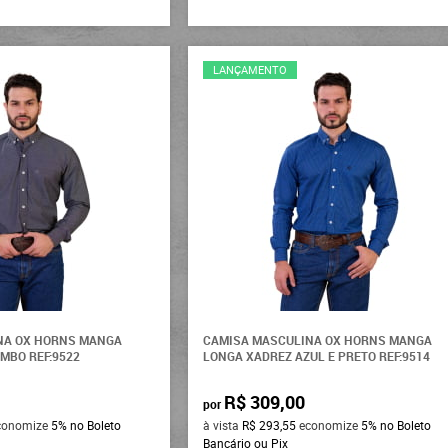
LANÇAMENTO
NA OX HORNS MANGA
CAMISA MASCULINA OX HORNS MANGA
MBO REF:9522
LONGA XADREZ AZUL E PRETO REF:9514
R$ 309,00
por
conomize
5%
no Boleto
à vista
R$ 293,55
economize
5%
no Boleto
Bancário ou Pix