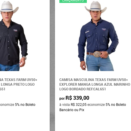
LANÇAMENTO
NA TEXAS FARM UV50+
CAMISA MASCULINA TEXAS FARM UV50+
 LONGA PRETO LOGO
EXPLORER MANGA LONGA AZUL MARINHO
651
LOGO BORDADO REF:CAL651
R$ 339,00
por
conomize
5%
no Boleto
à vista
R$ 322,05
economize
5%
no Boleto
Bancário ou Pix