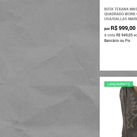
105
Vimar
BOTA TEXANA MAS
110
Minuty
QUADRADO WORK 
USA/DALLAS MARI
115
BRK
R$ 999,00
120
por
Copenhagen
à vista
R$ 949,05
e
125
Bancário ou Pix
Cinch
130
For Texas
135
Os Vaqueiros
140
Fox Hound
145
Arame
150
LANÇAMENTO
Calf Rope
Austin Western
Stellablu
Shaline
Sheriff West
Uberabão