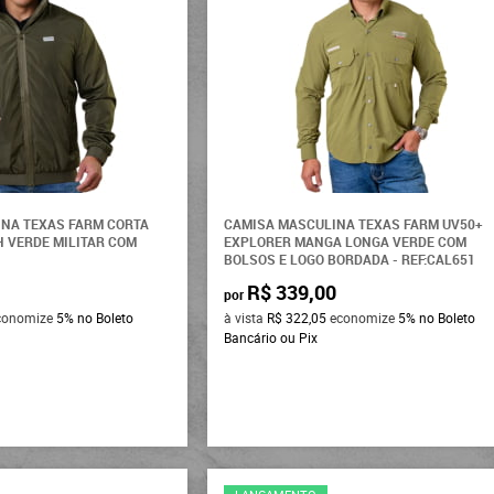
INA TEXAS FARM CORTA
CAMISA MASCULINA TEXAS FARM UV50+
H VERDE MILITAR COM
EXPLORER MANGA LONGA VERDE COM
4
BOLSOS E LOGO BORDADA - REF:CAL651
R$ 339,00
por
conomize
5%
no Boleto
à vista
R$ 322,05
economize
5%
no Boleto
Bancário ou Pix