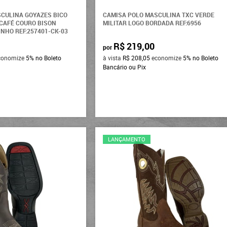
CULINA GOYAZES BICO
CAMISA POLO MASCULINA TXC VERDE
CAFÉ COURO BISON
MILITAR LOGO BORDADA REF:6956
NHO REF:257401-CK-03
R$ 219,00
por
conomize
5%
no Boleto
à vista
R$ 208,05
economize
5%
no Boleto
Bancário ou Pix
LANÇAMENTO