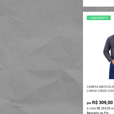
Classic
3XG
Red Dust
XG1
Beira Lago
LANÇAMENTO
XG2
Arizona
XG3
Pyramid Country
XGG
Paul Western
XXG
Durango
EX
Made In Farm
EXG
BF///MS
XL
Pampa Sul
33
Fasolo
34
Selff Western
CAMISA MASCULI
35
LONGA CINZA CHU
Texas Farm
36
Pura Raça
R$ 309,00
por
37
à vista
R$ 293,55
e
MX 72
Bancário ou Pix
38