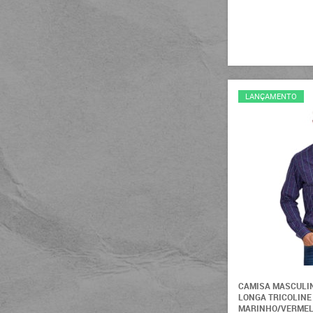
Wrangler
39
Master Western
40
Garotti
41
Adoniro's
42
Raça Campeira
LANÇAMENTO
43
Lee
44
Mexicana
45
Pralana
46
Laço Forte
47
Maragata
48
Aurochs
50
Big Bull
52
ADS
53
Race Bull
CAMISA MASCULI
54
LONGA TRICOLINE
Oliveira
MARINHO/VERMEL