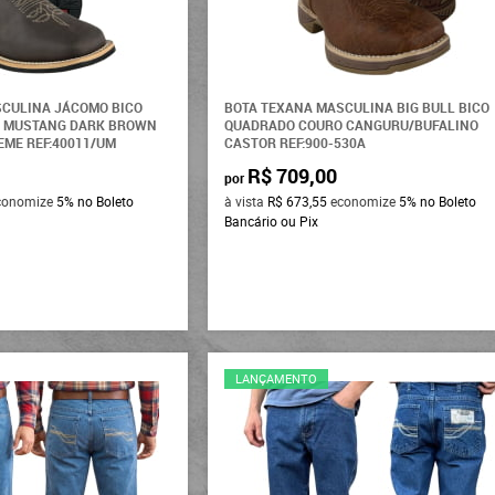
SCULINA JÁCOMO BICO
BOTA TEXANA MASCULINA BIG BULL BICO
 MUSTANG DARK BROWN
QUADRADO COURO CANGURU/BUFALINO
ME REF:40011/UM
CASTOR REF:900-530A
R$ 709,00
por
conomize
5%
no Boleto
à vista
R$ 673,55
economize
5%
no Boleto
Bancário ou Pix
LANÇAMENTO