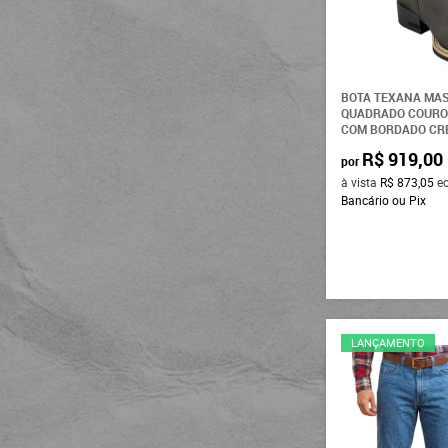
Aragoni
Rodeio Country
Terra de Rodeio
BOTA TEXANA MA
Javali
QUADRADO COURO
COM BORDADO CRE
Cavalo Crioulo
R$ 919,00
por
Vuollo
à vista
R$ 873,05
e
Achete
Bancário ou Pix
Tassa
Pátria Pampa
Tatanka
Estanciero
LANÇAMENTO
Ariat
Sacudido's
NFR
Longhorn