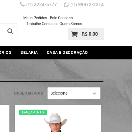
3224-5777
99972-2214
(42)
(42)
Meus Pedidos
Fale Conosco
Trabalhe Conosco
Quem Somos
R$ 0,00
ÓRIOS
SELARIA
CASA E DECORAÇÃO
ORDENAR POR
Selecione
LANÇAMENTO