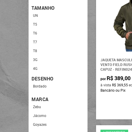
Bordô
TAMANHO
Branco
UN
Caqui
T5
Caramelo
T6
Chumbo
T7
Cinza
T8
Cinza-escuro
3G
JAQUETA MASCUL
VENTO FIELD RUS
Creme
4G
CAPUZ - REF:IN02
R$ 389,00
Dourado
5G
DESENHO
por
à vista
R$ 369,55
e
Goiaba
G5
Bordado
Bancário ou Pix
Laranja
2
MARCA
Lilás
3
Zebu
Marrom
4
Jácomo
Marrom-claro
5
Goyazes
Marrom-escuro
P3