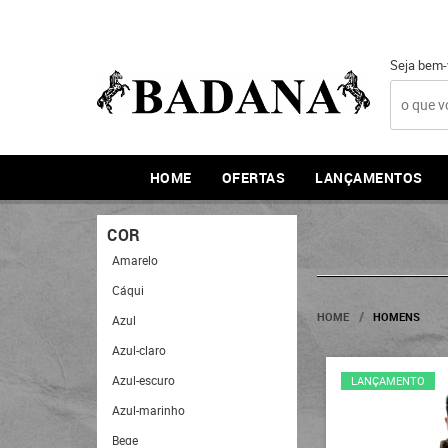
Seja bem-
HOME
OFERTAS
LANÇAMENTOS
COR
Amarelo
Cáqui
HOME
HOMENS
Azul
Azul-claro
Azul-escuro
LANÇAMENTO
Azul-marinho
Bege