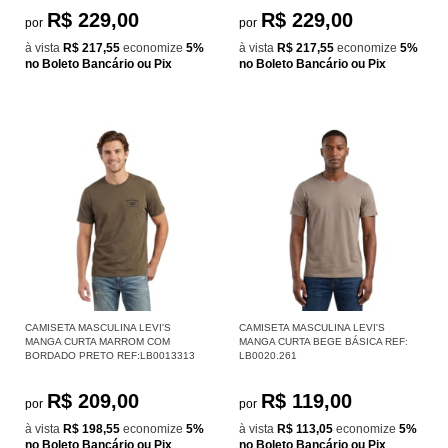
R$ 229,00
R$ 229,00
por
por
à vista
R$ 217,55
economize
5%
à vista
R$ 217,55
economize
5%
no Boleto Bancário ou Pix
no Boleto Bancário ou Pix
CAMISETA MASCULINA LEVI'S
CAMISETA MASCULINA LEVI'S
MANGA CURTA MARROM COM
MANGA CURTA BEGE BÁSICA REF:
BORDADO PRETO REF:LB0013313
LB0020.261
R$ 209,00
R$ 119,00
por
por
à vista
R$ 198,55
economize
5%
à vista
R$ 113,05
economize
5%
no Boleto Bancário ou Pix
no Boleto Bancário ou Pix