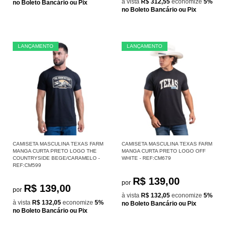
à vista
R$ 312,55
economize
5%
no Boleto Bancário ou Pix
no Boleto Bancário ou Pix
LANÇAMENTO
LANÇAMENTO
CAMISETA MASCULINA TEXAS FARM
CAMISETA MASCULINA TEXAS FARM
MANGA CURTA PRETO LOGO THE
MANGA CURTA PRETO LOGO OFF
COUNTRYSIDE BEGE/CARAMELO -
WHITE - REF:CM679
REF:CM599
R$ 139,00
por
R$ 139,00
por
à vista
R$ 132,05
economize
5%
à vista
R$ 132,05
economize
5%
no Boleto Bancário ou Pix
no Boleto Bancário ou Pix