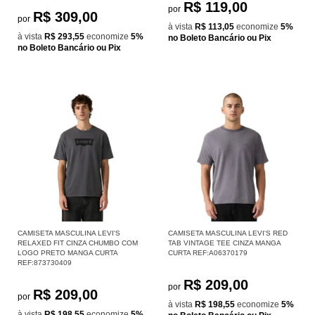
R$ 119,00
por
R$ 309,00
por
à vista
R$ 113,05
economize
5%
à vista
R$ 293,55
economize
5%
no Boleto Bancário ou Pix
no Boleto Bancário ou Pix
CAMISETA MASCULINA LEVI'S
CAMISETA MASCULINA LEVI'S RED
RELAXED FIT CINZA CHUMBO COM
TAB VINTAGE TEE CINZA MANGA
LOGO PRETO MANGA CURTA
CURTA REF:A06370179
REF:873730409
R$ 209,00
por
R$ 209,00
por
à vista
R$ 198,55
economize
5%
à vista
R$ 198,55
economize
5%