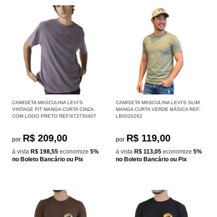
CAMISETA MASCULINA LEVI'S
CAMISETA MASCULINA LEVI'S SLIM
VINTAGE FIT MANGA CURTA CINZA
MANGA CURTA VERDE BÁSICA REF:
COM LOGO PRETO REF:873730407
LB0020262
R$ 209,00
R$ 119,00
por
por
à vista
R$ 198,55
economize
5%
à vista
R$ 113,05
economize
5%
no Boleto Bancário ou Pix
no Boleto Bancário ou Pix