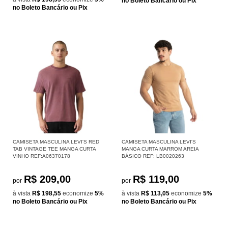
no Boleto Bancário ou Pix
no Boleto Bancário ou Pix
CAMISETA MASCULINA LEVI'S RED
CAMISETA MASCULINA LEVI'S
TAB VINTAGE TEE MANGA CURTA
MANGA CURTA MARROM AREIA
VINHO REF:A06370178
BÁSICO REF: LB0020263
R$ 209,00
R$ 119,00
por
por
à vista
R$ 198,55
economize
5%
à vista
R$ 113,05
economize
5%
no Boleto Bancário ou Pix
no Boleto Bancário ou Pix