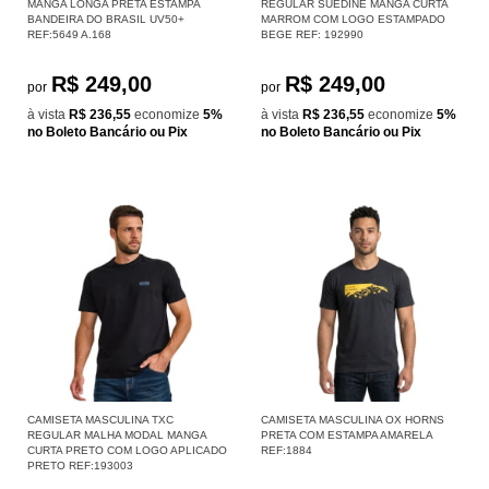
MANGA LONGA PRETA ESTAMPA
REGULAR SUEDINE MANGA CURTA
BANDEIRA DO BRASIL UV50+
MARROM COM LOGO ESTAMPADO
REF:5649 A.168
BEGE REF: 192990
R$ 249,00
R$ 249,00
por
por
à vista
R$ 236,55
economize
5%
à vista
R$ 236,55
economize
5%
no Boleto Bancário ou Pix
no Boleto Bancário ou Pix
CAMISETA MASCULINA TXC
CAMISETA MASCULINA OX HORNS
REGULAR MALHA MODAL MANGA
PRETA COM ESTAMPA AMARELA
CURTA PRETO COM LOGO APLICADO
REF:1884
PRETO REF:193003