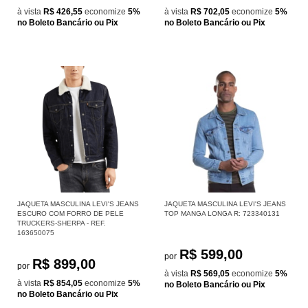
à vista
R$ 426,55
economize
5%
à vista
R$ 702,05
economize
5%
no Boleto Bancário ou Pix
no Boleto Bancário ou Pix
JAQUETA MASCULINA LEVI'S JEANS
JAQUETA MASCULINA LEVI'S JEANS
ESCURO COM FORRO DE PELE
TOP MANGA LONGA R: 723340131
TRUCKERS-SHERPA - REF.
163650075
R$ 599,00
por
R$ 899,00
por
à vista
R$ 569,05
economize
5%
à vista
R$ 854,05
economize
5%
no Boleto Bancário ou Pix
no Boleto Bancário ou Pix