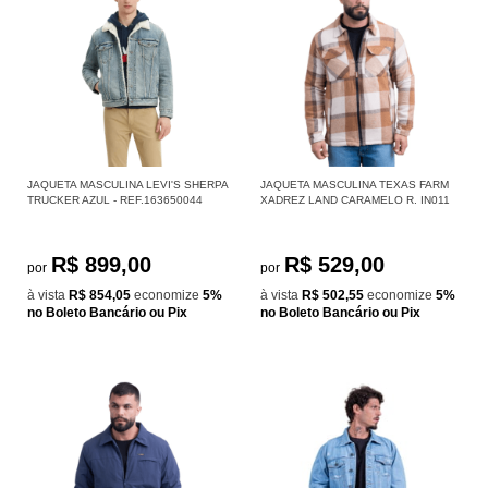
JAQUETA MASCULINA LEVI'S SHERPA
JAQUETA MASCULINA TEXAS FARM
TRUCKER AZUL - REF.163650044
XADREZ LAND CARAMELO R. IN011
R$ 899,00
R$ 529,00
por
por
à vista
R$ 854,05
economize
5%
à vista
R$ 502,55
economize
5%
no Boleto Bancário ou Pix
no Boleto Bancário ou Pix