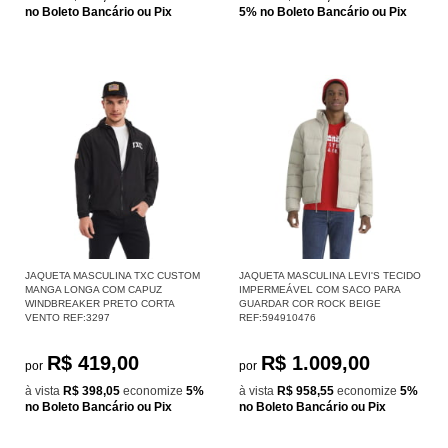
no Boleto Bancário ou Pix
5%
no Boleto Bancário ou Pix
JAQUETA MASCULINA TXC CUSTOM
JAQUETA MASCULINA LEVI'S TECIDO
MANGA LONGA COM CAPUZ
IMPERMEÁVEL COM SACO PARA
WINDBREAKER PRETO CORTA
GUARDAR COR ROCK BEIGE
VENTO REF:3297
REF:594910476
R$ 419,00
R$ 1.009,00
por
por
à vista
R$ 398,05
economize
5%
à vista
R$ 958,55
economize
5%
no Boleto Bancário ou Pix
no Boleto Bancário ou Pix