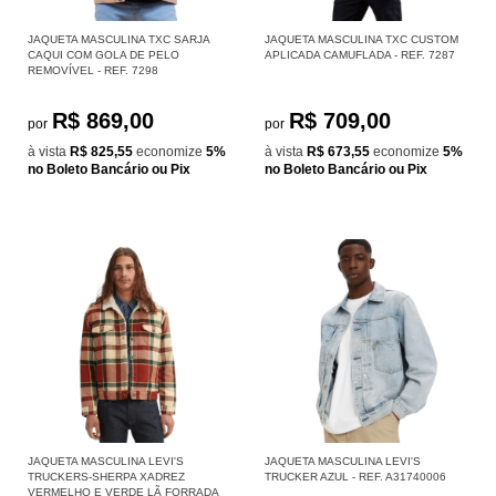
JAQUETA MASCULINA TXC SARJA
JAQUETA MASCULINA TXC CUSTOM
CAQUI COM GOLA DE PELO
APLICADA CAMUFLADA - REF. 7287
REMOVÍVEL - REF. 7298
R$ 869,00
R$ 709,00
por
por
à vista
R$ 825,55
economize
5%
à vista
R$ 673,55
economize
5%
no Boleto Bancário ou Pix
no Boleto Bancário ou Pix
JAQUETA MASCULINA LEVI'S
JAQUETA MASCULINA LEVI'S
TRUCKERS-SHERPA XADREZ
TRUCKER AZUL - REF. A31740006
VERMELHO E VERDE LÃ FORRADA