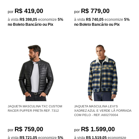
R$ 419,00
R$ 779,00
por
por
à vista
R$ 398,05
economize
5%
à vista
R$ 740,05
economize
5%
no Boleto Bancário ou Pix
no Boleto Bancário ou Pix
JAQUETA MASCULINA TXC CUSTOM
JAQUETA MASCULINA LEVI'S
RACER PUFFER PRETA REF. 7312
XADREZ AZUL E VERDE LÃ FORRADA
COM PELO - REF. A60270004
R$ 759,00
R$ 1.599,00
por
por
à vista
R$ 721,05
economize
5%
à vista
R$ 1.519,05
economize