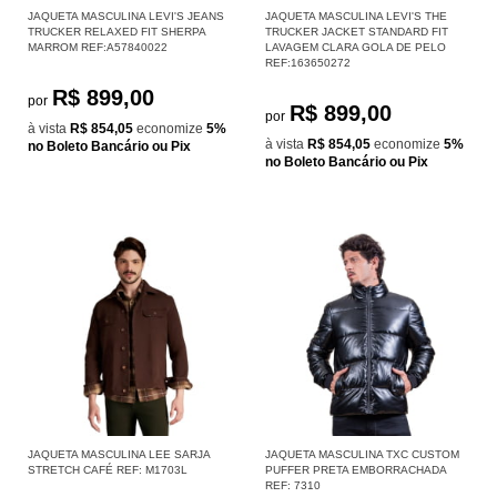
JAQUETA MASCULINA LEVI'S JEANS
JAQUETA MASCULINA LEVI'S THE
TRUCKER RELAXED FIT SHERPA
TRUCKER JACKET STANDARD FIT
MARROM REF:A57840022
LAVAGEM CLARA GOLA DE PELO
REF:163650272
R$ 899,00
por
R$ 899,00
por
à vista
R$ 854,05
economize
5%
à vista
R$ 854,05
economize
5%
no Boleto Bancário ou Pix
no Boleto Bancário ou Pix
JAQUETA MASCULINA LEE SARJA
JAQUETA MASCULINA TXC CUSTOM
STRETCH CAFÉ REF: M1703L
PUFFER PRETA EMBORRACHADA
REF: 7310