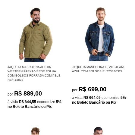
JAQUETA MASCULINA AUSTIN
JAQUETA MASCULINA LEVI'S JEANS
WESTERN PARKA VERDE FOLHA
AZUL COM BOLSOS R: 723340322
COM BOLSOS FORRADA COM PELE
REF:14838
R$ 699,00
por
R$ 889,00
por
à vista
R$ 664,05
economize
5%
à vista
R$ 844,55
economize
5%
no Boleto Bancário ou Pix
no Boleto Bancário ou Pix