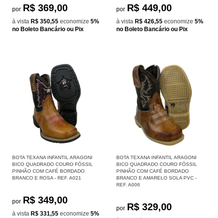
R$ 369,00
R$ 449,00
por
por
à vista
R$ 350,55
economize
5%
à vista
R$ 426,55
economize
5%
no Boleto Bancário ou Pix
no Boleto Bancário ou Pix
BOTA TEXANA INFANTIL ARAGONI
BOTA TEXANA INFANTIL ARAGONI
BICO QUADRADO COURO FÓSSIL
BICO QUADRADO COURO FÓSSIL
PINHÃO COM CAFÉ BORDADO
PINHÃO COM CAFÉ BORDADO
BRANCO E ROSA - REF. A021
BRANCO E AMARELO SOLA PVC -
REF. A006
R$ 349,00
por
R$ 329,00
por
à vista
R$ 331,55
economize
5%