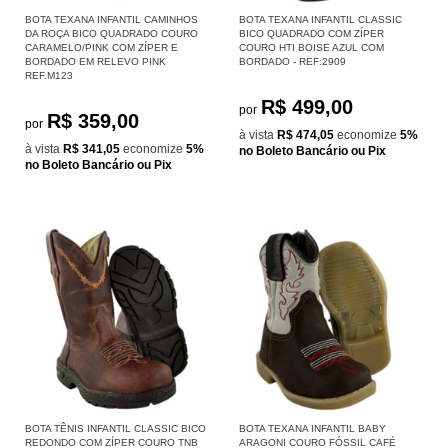
BOTA TEXANA INFANTIL CAMINHOS
BOTA TEXANA INFANTIL CLASSIC
DA ROÇA BICO QUADRADO COURO
BICO QUADRADO COM ZÍPER
CARAMELO/PINK COM ZÍPER E
COURO HTI BOISE AZUL COM
BORDADO EM RELEVO PINK
BORDADO - REF:2909
REF.M123
R$ 499,00
por
R$ 359,00
por
à vista
R$ 474,05
economize
5%
à vista
R$ 341,05
economize
5%
no Boleto Bancário ou Pix
no Boleto Bancário ou Pix
BOTA TÊNIS INFANTIL CLASSIC BICO
BOTA TEXANA INFANTIL BABY
REDONDO COM ZÍPER COURO TNB
ARAGONI COURO FÓSSIL CAFÉ