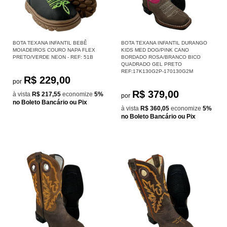
BOTA TEXANA INFANTIL BEBÊ
BOTA TEXANA INFANTIL DURANGO
MOIADEIROS COURO NAPA FLEX
KIDS MED DOG/PINK CANO
PRETO/VERDE NEON - REF: 51B
BORDADO ROSA/BRANCO BICO
QUADRADO GEL PRETO
REF:17K130G2P-170130G2M
R$ 229,00
por
R$ 379,00
à vista
R$ 217,55
economize
5%
por
no Boleto Bancário ou Pix
à vista
R$ 360,05
economize
5%
no Boleto Bancário ou Pix