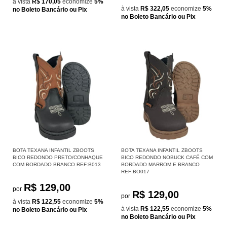
à vista
R$ 170,05
economize
5%
à vista
R$ 322,05
economize
5%
no Boleto Bancário ou Pix
no Boleto Bancário ou Pix
BOTA TEXANA INFANTIL ZBOOTS
BOTA TEXANA INFANTIL ZBOOTS
BICO REDONDO PRETO/CONHAQUE
BICO REDONDO NOBUCK CAFÉ COM
COM BORDADO BRANCO REF:B013
BORDADO MARROM E BRANCO
REF:BO017
R$ 129,00
por
R$ 129,00
por
à vista
R$ 122,55
economize
5%
à vista
R$ 122,55
economize
5%
no Boleto Bancário ou Pix
no Boleto Bancário ou Pix