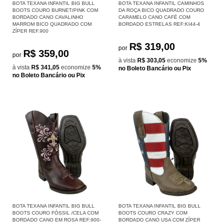
BOTA TEXANA INFANTIL BIG BULL
BOTA TEXANA INFANTIL CAMINHOS
BOOTS COURO BURNET/PINK COM
DA ROÇA BICO QUADRADO COURO
BORDADO CANO CAVALINHO
CARAMELO CANO CAFÉ COM
MARROM BICO QUADRADO COM
BORDADO ESTRELAS REF:KI44-4
ZÍPER REF.900
R$ 319,00
por
R$ 359,00
por
à vista
R$ 303,05
economize
5%
à vista
R$ 341,05
economize
5%
no Boleto Bancário ou Pix
no Boleto Bancário ou Pix
BOTA TEXANA INFANTIL BIG BULL
BOTA TEXANA INFANTIL BIG BULL
BOOTS COURO FÓSSIL /CELA COM
BOOTS COURO CRAZY COM
BORDADO CANO EM ROSA REF:900-
BORDADO CANO USA COM ZÍPER