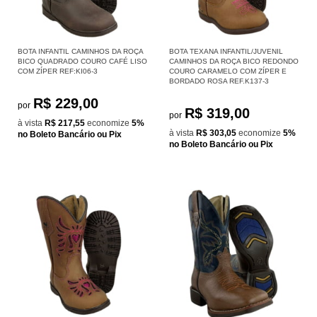
BOTA INFANTIL CAMINHOS DA ROÇA
BOTA TEXANA INFANTIL/JUVENIL
BICO QUADRADO COURO CAFÉ LISO
CAMINHOS DA ROÇA BICO REDONDO
COM ZÍPER REF:KI06-3
COURO CARAMELO COM ZÍPER E
BORDADO ROSA REF.K137-3
R$ 229,00
por
R$ 319,00
por
à vista
R$ 217,55
economize
5%
à vista
R$ 303,05
economize
5%
no Boleto Bancário ou Pix
no Boleto Bancário ou Pix