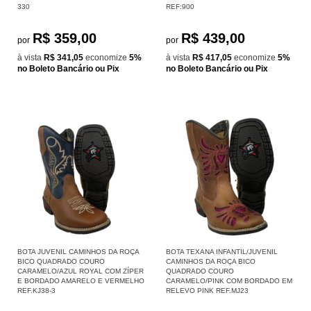
330
REF:900
R$ 359,00
R$ 439,00
por
por
à vista
R$ 341,05
economize
5%
à vista
R$ 417,05
economize
5%
no Boleto Bancário ou Pix
no Boleto Bancário ou Pix
BOTA JUVENIL CAMINHOS DA ROÇA
BOTA TEXANA INFANTIL/JUVENIL
BICO QUADRADO COURO
CAMINHOS DA ROÇA BICO
CARAMELO/AZUL ROYAL COM ZÍPER
QUADRADO COURO
E BORDADO AMARELO E VERMELHO
CARAMELO/PINK COM BORDADO EM
REF.KJ38-3
RELEVO PINK REF.MJ23