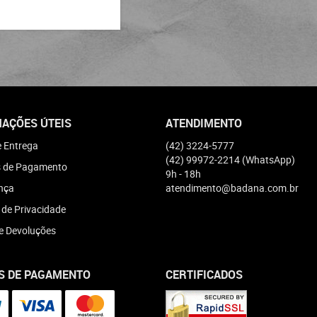
AÇÕES ÚTEIS
ATENDIMENTO
e Entrega
(42)
3224-5777
(42)
99972-2214
(WhatsApp)
 de Pagamento
9h - 18h
nça
atendimento@badana.com.br
a de Privacidade
e Devoluções
S DE PAGAMENTO
CERTIFICADOS