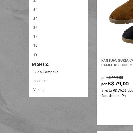
33
34
35
36
37
38
39
PANTUFA GURIA C
40
MARCA
CAMEL REF.200SC
41
Guria Campeira
de
R$ 119,00
42
Badana
R$ 79,00
por
Vuollo
à vista
R$ 75,05
ec
Bancário ou Pix