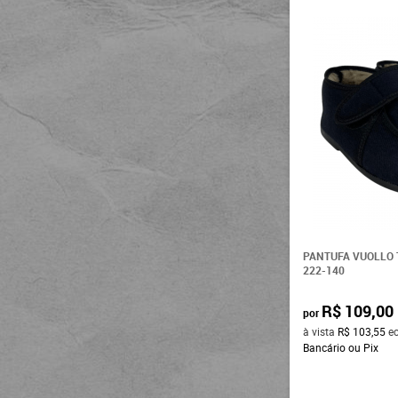
PANTUFA VUOLLO 
222-140
R$ 109,00
por
à vista
R$ 103,55
e
Bancário ou Pix