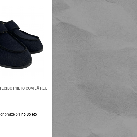
TECIDO PRETO COM LÃ REF:
conomize
5%
no Boleto