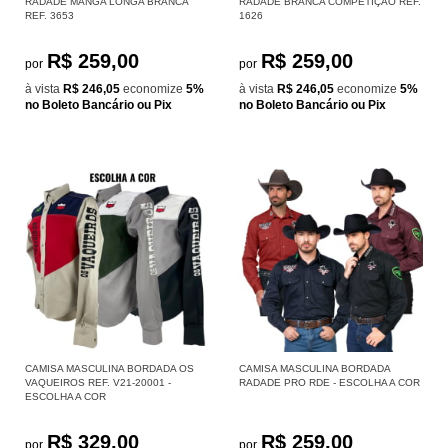
RADADE MANGA LONGA BRANCA
RADADE BRANCA COMPETIÇÃO REF.
REF. 3653
1626
R$ 259,00
R$ 259,00
por
por
à vista
R$ 246,05
economize
5%
à vista
R$ 246,05
economize
5%
no Boleto Bancário ou Pix
no Boleto Bancário ou Pix
CAMISA MASCULINA BORDADA OS
CAMISA MASCULINA BORDADA
VAQUEIROS REF. V21-20001 -
RADADE PRO RDE - ESCOLHA A COR
ESCOLHA A COR
R$ 329,00
R$ 259,00
por
por