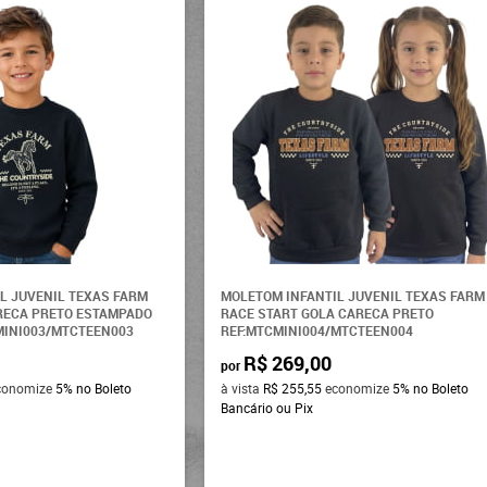
L JUVENIL TEXAS FARM
MOLETOM INFANTIL JUVENIL TEXAS FARM
RECA PRETO ESTAMPADO
RACE START GOLA CARECA PRETO
MINI003/MTCTEEN003
REF:MTCMINI004/MTCTEEN004
R$ 269,00
por
conomize
5%
no Boleto
à vista
R$ 255,55
economize
5%
no Boleto
Bancário ou Pix