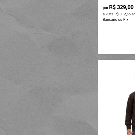
R$ 329,00
por
à vista
R$ 312,55
e
Bancário ou Pix