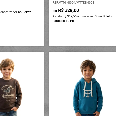
REF:MTMINI004/MTTEEN004
R$ 329,00
por
conomize
5%
no Boleto
à vista
R$ 312,55
economize
5%
no Boleto
Bancário ou Pix