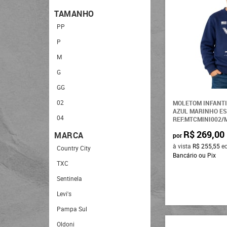
Creme
TAMANHO
Lilás
PP
Marrom
P
Mostarda
M
Preto
G
Rosa
GG
Verde
02
MOLETOM INFANTI
AZUL MARINHO E
Vermelho
04
REF:MTCMINI002/
R$ 269,00
06
MARCA
por
à vista
R$ 255,55
e
08
Country City
Bancário ou Pix
10
TXC
12
Sentinela
14
Levi's
16
Pampa Sul
Oldoni