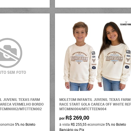
L JUVENIL TEXAS FARM
MOLETOM INFANTIL JUVENIL TEXAS FARM
CARECA VERMELHO BORDO
RACE START GOLA CARECA OFF WHITE REF
MTCMINI002/MTCTTEN002
MTCMINI004/MTCTTEEN004
R$ 269,00
por
conomize
5%
no Boleto
à vista
R$ 255,55
economize
5%
no Boleto
Bancário ou Pix