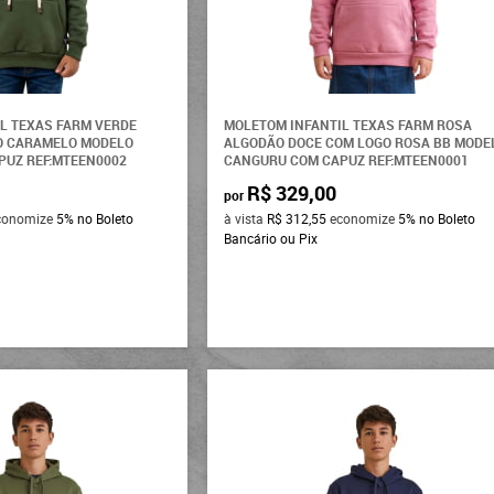
L TEXAS FARM VERDE
MOLETOM INFANTIL TEXAS FARM ROSA
GO CARAMELO MODELO
ALGODÃO DOCE COM LOGO ROSA BB MODE
PUZ REF:MTEEN0002
CANGURU COM CAPUZ REF:MTEEN0001
R$ 329,00
por
conomize
5%
no Boleto
à vista
R$ 312,55
economize
5%
no Boleto
Bancário ou Pix