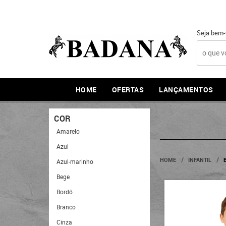
Seja bem-
HOME
OFERTAS
LANÇAMENTOS
COR
Amarelo
Azul
HOME
INFANTIL
Azul-marinho
Bege
Bordô
Branco
Cinza