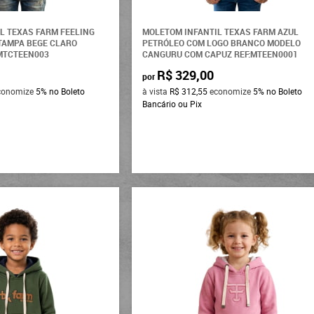
L TEXAS FARM FEELING
MOLETOM INFANTIL TEXAS FARM AZUL
TAMPA BEGE CLARO
PETRÓLEO COM LOGO BRANCO MODELO
MTCTEEN003
CANGURU COM CAPUZ REF:MTEEN0001
R$ 329,00
por
conomize
5%
no Boleto
à vista
R$ 312,55
economize
5%
no Boleto
Bancário ou Pix