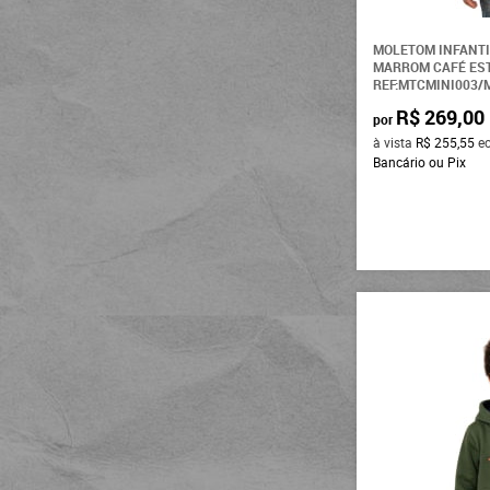
MOLETOM INFANTI
MARROM CAFÉ ES
REF:MTCMINI003/
R$ 269,00
por
à vista
R$ 255,55
e
Bancário ou Pix