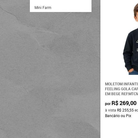
Mini Farm
Copenhagen
NFR
Texas Farm
MOLETOM INFANTI
FEELING GOLA CA
EM BEGE REF:MTC
R$ 269,00
por
à vista
R$ 255,55
e
Bancário ou Pix