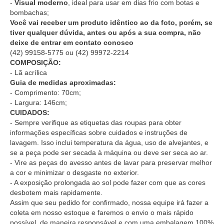
-
Visual moderno
, ideal para usar em dias frio com botas e
bombachas;
Você vai receber um produto idêntico ao da foto, porém, se
tiver qualquer dúvida, antes ou após a sua compra, não
deixe de entrar em contato conosco
(42) 99158-5775
ou
(42) 99972-2214
COMPOSIÇÃO:
- Lã acrílica
Guia de medidas aproximadas:
- Comprimento: 70cm;
- Largura: 146cm;
CUIDADOS:
- Sempre verifique as etiquetas das roupas para obter
informações específicas sobre cuidados e instruções de
lavagem. Isso inclui temperatura da água, uso de alvejantes, e
se a peça pode ser secada à máquina ou deve ser seca ao ar.
- Vire as peças do avesso antes de lavar para preservar melhor
a cor e minimizar o desgaste no exterior.
- A exposição prolongada ao sol pode fazer com que as cores
desbotem mais rapidamente.
Assim que seu pedido for confirmado, nossa equipe irá fazer a
coleta em nosso estoque e faremos o envio o mais rápido
possível, de maneira responsável e com uma embalagem 100%