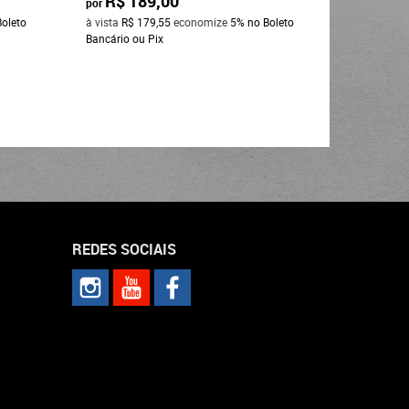
R$ 189,00
R$ 4
por
por
Boleto
à vista
R$ 179,55
economize
5%
no Boleto
à vista
R$ 
Bancário ou Pix
Bancário o
REDES SOCIAIS