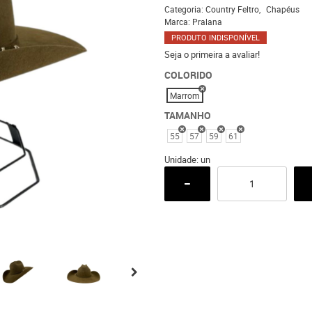
Categoria:
Country Feltro
Chapéus
Marca:
Pralana
PRODUTO INDISPONÍVEL
Seja o primeira a avaliar!
COLORIDO
Marrom
TAMANHO
55
57
59
61
Unidade: un