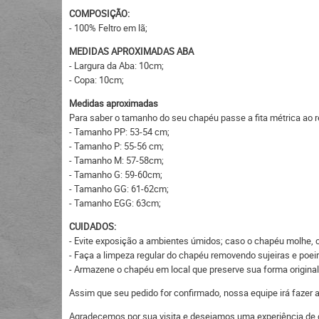
COMPOSIÇÃO:
- 100% Feltro em lã;
MEDIDAS APROXIMADAS ABA
- Largura da Aba: 10cm;
- Copa: 10cm;
Medidas aproximadas
Para saber o tamanho do seu chapéu passe a fita métrica ao r
- Tamanho PP: 53-54 cm;
- Tamanho P: 55-56 cm;
- Tamanho M: 57-58cm;
- Tamanho G: 59-60cm;
- Tamanho GG: 61-62cm;
- Tamanho EGG: 63cm;
CUIDADOS:
- Evite exposição a ambientes úmidos; caso o chapéu molhe, c
- Faça a limpeza regular do chapéu removendo sujeiras e po
- Armazene o chapéu em local que preserve sua forma original
Assim que seu pedido for confirmado, nossa equipe irá fazer
Agradecemos por sua visita e desejamos uma experiência de 