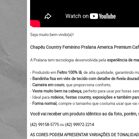
Seja muito bem vindo(a)!
Chapéu Country Feminino Pralana America Premium Caf
A Pralana tem tecnologia desenvolvida pela
experiência de ma
- Produzido em
Feltro 100% lã
, de alta qualidade, garantindo m
- Bandinha fixa em viés de tecido com detalhe de fivela dour
-
Carneira em couro
, que proporciona conforto;
-
Veste muito bem na cabeça,
perfeito para usar por horas s
- Ideal para
rodeios, festas country, exposições e também para
-
Forma normal,
compre o tamanho que costuma usar que vai s
Você vai receber um produto idêntico ao da foto, porém,
(42) 99158-5775
ou
(42) 99972-2214
AS CORES PODEM APRESENTAR VARIAÇÕES DE TONALIDAD