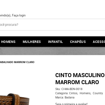
vindo(a),
Faça login
HOMENS
MULHERES
INFANTIL
CHAPÉUS
ACESS
RABALHADO MARROM CLARO
CINTO MASCULINO
MARROM CLARO
Sku:
CI-MA-BDN-0018
Categoria:
Cintos
Homens
Country
Marca:
Badana
Seja o primeira a avaliar!