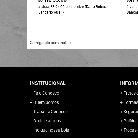
à vista
R$ 94,05
economize
5%
no Boleto
à vist
Bancário ou Pix
Bancár
Carregando comentários ...
INSTITUCIONAL
INFORM
Fale Conosco
Fretes 
Quem Somos
Formas
Trabalhe Conosco
Segura
Onde estamos
Polític
Indique nossa Loja
Trocas 