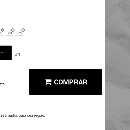
5
120
125
UN
COMPRAR
eto
a estimados para sua região: