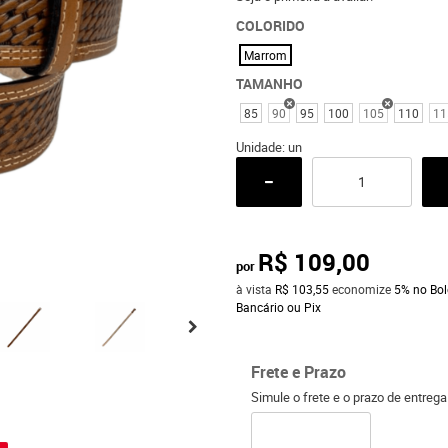
COLORIDO
Marrom
TAMANHO
85
90
95
100
105
110
11
Unidade: un
R$ 109,00
por
à vista
R$ 103,55
economize
5%
no Bol
Bancário ou Pix
Frete e Prazo
Simule o frete e o prazo de entreg
o