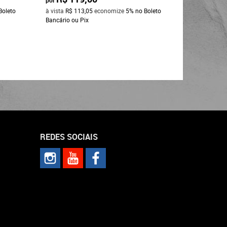
Boleto
à vista
R$ 113,05
economize
5%
no Boleto
Bancário ou Pix
REDES SOCIAIS