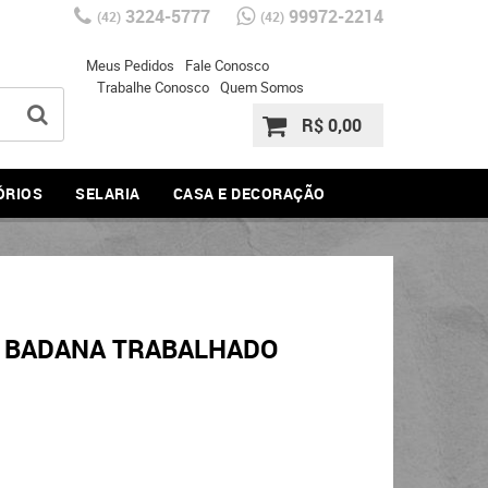
3224-5777
99972-2214
(42)
(42)
Meus Pedidos
Fale Conosco
Trabalhe Conosco
Quem Somos
R$ 0,00
ÓRIOS
SELARIA
CASA E DECORAÇÃO
 BADANA TRABALHADO