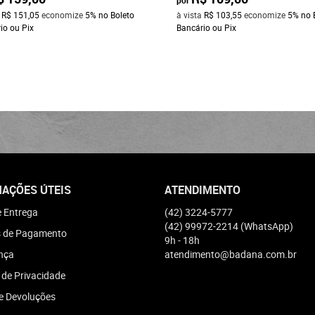
a
R$ 151,05
economize
5%
no Boleto
à vista
R$ 103,55
economize
5%
no 
io ou Pix
Bancário ou Pix
AÇÕES ÚTEIS
ATENDIMENTO
e Entrega
(42)
3224-5777
(42)
99972-2214
(WhatsApp)
 de Pagamento
9h - 18h
nça
atendimento@badana.com.br
a de Privacidade
e Devoluções