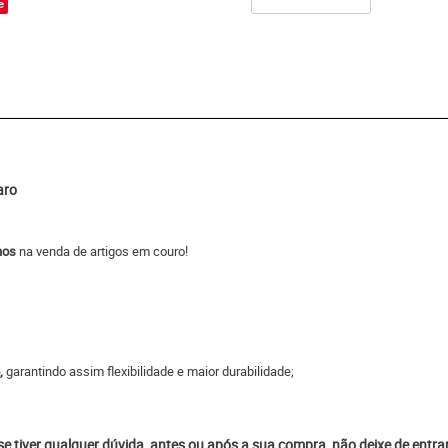
e
aro
nos
na venda de artigos em couro!
,
garantindo assim flexibilidade e maior durabilidade;
 se tiver qualquer dúvida, antes ou após a sua compra, não deixe de entr