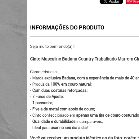
Sav
INFORMAÇÕES DO PRODUTO
Seja muito bem vindo(a)!!
Cinto Masculino Badana Country Trabalhado Marrom Cl
Características:
- Marca
exclusiva Badana, com a experiência de mais de 40 a
- Produzida
100% em couro natural;
- Com duas costuras reforçadas;
- 7 Furos de Ajuste;
- 1 passador;
- Fivela de metal com apoio de couro;
- Cinto confeccionado em
apenas uma tira de couro costurado
-
Qualidade e durabilidade
incomparáveis;
- Ideal para
usar no seu dia a dia!
Você vai receber um produto idêntico ao da foto, porém,