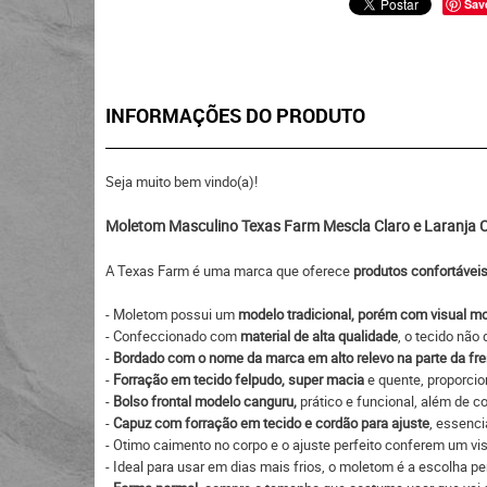
Sav
INFORMAÇÕES DO PRODUTO
Seja muito bem vindo(a)!
Moletom Masculino Texas Farm Mescla Claro e Laranja 
A Texas Farm é uma marca que oferece
produtos confortáveis
- Moletom possui um
modelo tradicional, porém com visual m
- Confeccionado com
material de alta qualidade
, o tecido não
-
Bordado com o nome da marca em alto relevo na parte da fre
-
Forração em tecido felpudo, super macia
e quente, proporci
-
Bolso frontal modelo canguru,
prático e funcional, além de co
-
Capuz com forração em tecido e cordão para ajuste
, essenci
- Otimo caimento no corpo e o ajuste perfeito conferem um vi
- Ideal para usar em dias mais frios, o moletom é a escolha pe