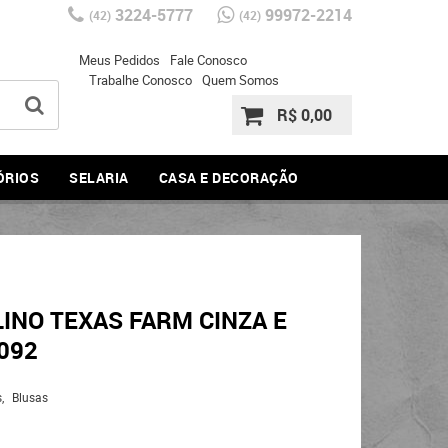
3224-5777
99972-2214
(42)
(42)
Meus Pedidos
Fale Conosco
Trabalhe Conosco
Quem Somos
R$ 0,00
ÓRIOS
SELARIA
CASA E DECORAÇÃO
NO TEXAS FARM CINZA E
092
s
Blusas