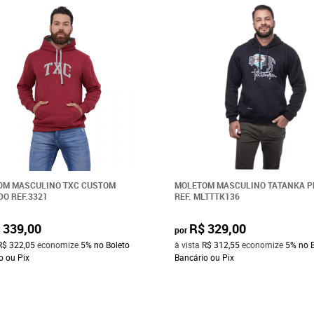
OM MASCULINO TXC CUSTOM
MOLETOM MASCULINO TATANKA P
O REF.3321
REF. MLTTTK136
 339,00
R$ 329,00
por
R$ 322,05
economize
5%
no Boleto
à vista
R$ 312,55
economize
5%
no 
o ou Pix
Bancário ou Pix