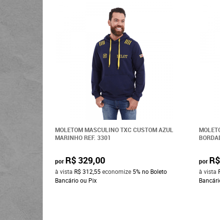
MOLETOM MASCULINO TXC CUSTOM AZUL
MOLET
MARINHO REF. 3301
BORDAD
R$ 329,00
R$
por
por
à vista
R$ 312,55
economize
5%
no Boleto
à vista
Bancário ou Pix
Bancári