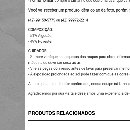
-
Forma normal
, compre o tamanho que costuma usar que vai s
Você vai receber um produto idêntico ao da foto, porém,
(42) 99158-5775
ou
(42) 99972-2214
COMPOSIÇÃO:
- 51% Algodão;
- 49% Poliéster;
CUIDADOS:
- Sempre verifique as etiquetas das roupas para obter informa
máquina ou deve ser seca ao ar.
- Vire as peças do avesso antes de lavar para preservar melhor
- A exposição prolongada ao sol pode fazer com que as core
Assim que seu pedido for confirmado, nossa equipe irá fazer
Agradecemos por sua visita e desejamos uma experiência de 
PRODUTOS RELACIONADOS