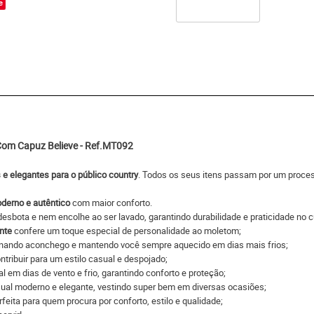
e
Com Capuz Believe - Ref.MT092
 e elegantes para o público country
. Todos os seus itens passam por um process
oderno e autêntico
com maior conforto.
 desbota e nem encolhe ao ser lavado, garantindo durabilidade e praticidade no 
nte
confere um toque especial de personalidade ao moletom;
onando aconchego e mantendo você sempre aquecido em dias mais frios;
ntribuir para um estilo casual e despojado;
al em dias de vento e frio, garantindo conforto e proteção;
sual moderno e elegante, vestindo super bem em diversas ocasiões;
rfeita para quem procura por conforto, estilo e qualidade;