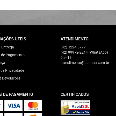
AÇÕES ÚTEIS
ATENDIMENTO
e Entrega
(42)
3224-5777
(42)
99972-2214
(WhatsApp)
 de Pagamento
9h - 18h
nça
atendimento@badana.com.br
a de Privacidade
e Devoluções
S DE PAGAMENTO
CERTIFICADOS