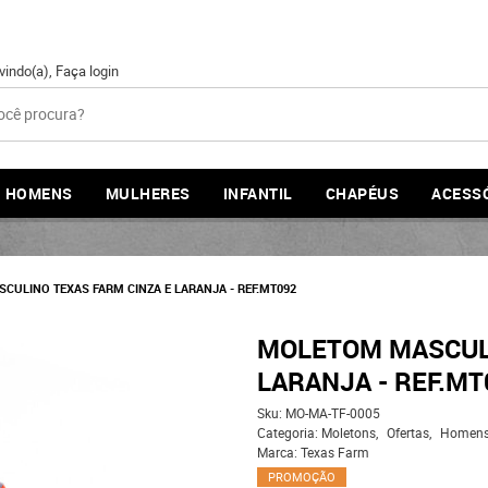
vindo(a),
Faça login
HOMENS
MULHERES
INFANTIL
CHAPÉUS
ACESS
ULINO TEXAS FARM CINZA E LARANJA - REF.MT092
MOLETOM MASCULI
LARANJA - REF.MT
Sku:
MO-MA-TF-0005
Categoria:
Moletons
Ofertas
Homen
Marca:
Texas Farm
PROMOÇÃO