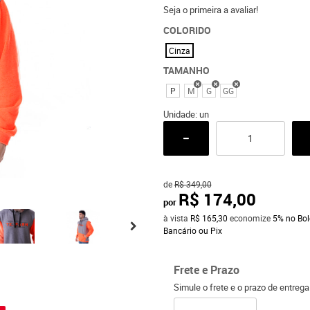
Seja o primeira a avaliar!
COLORIDO
Cinza
TAMANHO
P
M
G
GG
Unidade: un
de
R$ 349,00
R$ 174,00
por
à vista
R$ 165,30
economize
5%
no Bol
Bancário ou Pix
Frete e Prazo
o
Simule o frete e o prazo de entreg