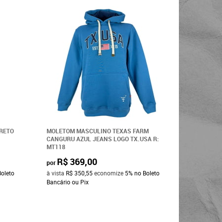
RETO
MOLETOM MASCULINO TEXAS FARM
MOLETOM 
CANGURU AZUL JEANS LOGO TX.USA R:
CANGURU 
MT118
USA R: MT
R$ 369,00
R$ 3
por
por
Boleto
à vista
R$ 350,55
economize
5%
no Boleto
à vista
R$ 
Bancário ou Pix
Bancário o