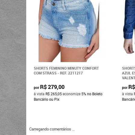
SHORTS FEMININO MINUTY CONFORT
SHORTS
COM STRASS - REF. 2211217
AZUL E
VALENT
R$ 279,00
R$
por
por
à vista
R$ 265,05
economize
5%
no Boleto
à vista
Bancário ou Pix
Bancári
Carregando comentários ...