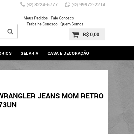
3224-5777
99972-2214
(42)
(42)
Meus Pedidos
Fale Conosco
Trabalhe Conosco
Quem Somos
R$ 0,00
ÓRIOS
SELARIA
CASA E DECORAÇÃO
 WRANGLER JEANS MOM RETRO
573UN