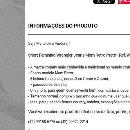
Sav
INFORMAÇÕES DO PRODUTO
Seja Muito Bem Vindo(a)!
Short Feminino Wrangler Jeans Mom Retro Preto - Ref
- A
marca country mais conhecida e tradicional no mundo coun
- Shorts
modelo Mom Retro;
-
5 bolsos funcionais, sendo 3 na frente e 2 atrás;
-
7 passadores de cinto;
- Um shorts
para quem quer se vestir bem
, com exclusividade
-
Tamanho normal,
compre o tamanho que costuma usar que vai
- Ideal para usar em
festas country, rodeios, exposições e prin
Você vai receber um produto idêntico ao da foto, porém,
(42) 99158-5775
ou
(42) 99972-2214