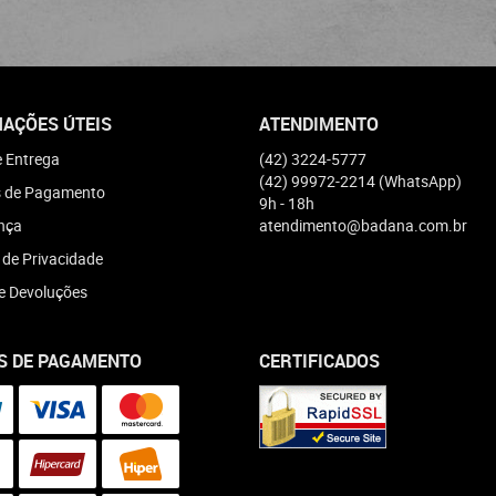
AÇÕES ÚTEIS
ATENDIMENTO
e Entrega
(42)
3224-5777
(42)
99972-2214
(WhatsApp)
 de Pagamento
9h - 18h
nça
atendimento@badana.com.br
a de Privacidade
e Devoluções
S DE PAGAMENTO
CERTIFICADOS