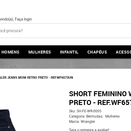
vindo(a),
Faça login
HOMENS
MULHERES
INFANTIL
CHAPÉUS
ACESS
LER JEANS MOM RETRO PRETO - REF.WF6573UN
SHORT FEMININO
PRETO - REF.WF6
Sku:
SH-FE-WR-0005
Categoria:
Bermudas
Mulheres
Marca:
Wrangler
Seja o primeira a avaliar!