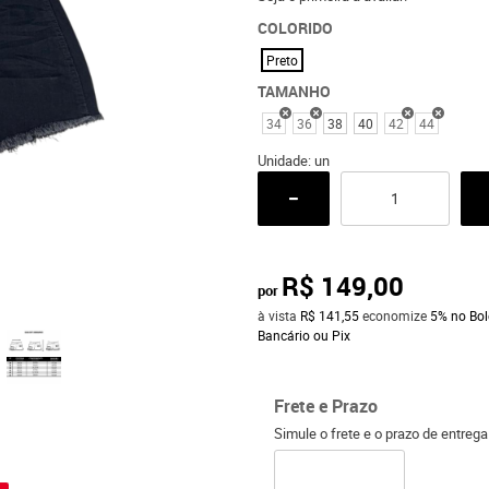
COLORIDO
Preto
TAMANHO
34
36
38
40
42
44
Unidade: un
R$ 149,00
por
à vista
R$ 141,55
economize
5%
no Bol
Bancário ou Pix
Frete e Prazo
Simule o frete e o prazo de entreg
o