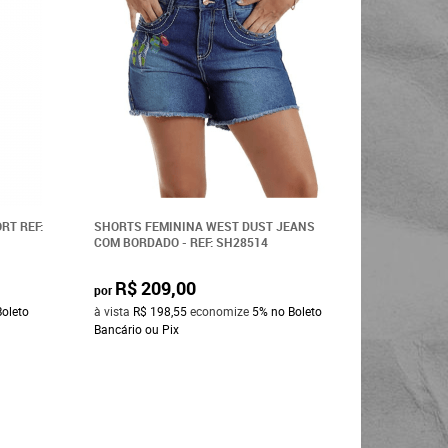
RT REF:
SHORTS FEMININA WEST DUST JEANS
SHORTS F
COM BORDADO - REF: SH28514
STONADO 
REF:BPL11
R$ 209,00
R$ 2
por
por
Boleto
à vista
R$ 198,55
economize
5%
no Boleto
à vista
R$ 
Bancário ou Pix
Bancário o