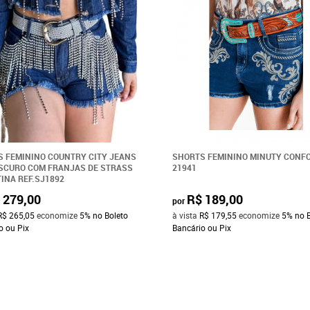
 FEMININO COUNTRY CITY JEANS
SHORTS FEMININO MINUTY CONFO
SCURO COM FRANJAS DE STRASS
21941
INA REF.SJ1892
 279,00
R$ 189,00
por
R$ 265,05
economize
5%
no Boleto
à vista
R$ 179,55
economize
5%
no 
o ou Pix
Bancário ou Pix