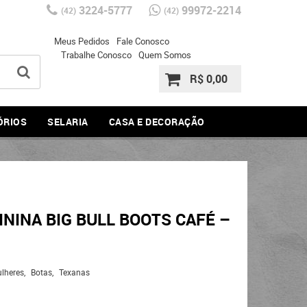
3224-5777
99972-2214
(42)
(42)
Meus Pedidos
Fale Conosco
Trabalhe Conosco
Quem Somos
R$ 0,00
ÓRIOS
SELARIA
CASA E DECORAÇÃO
NINA BIG BULL BOOTS CAFÉ –
lheres
Botas
Texanas