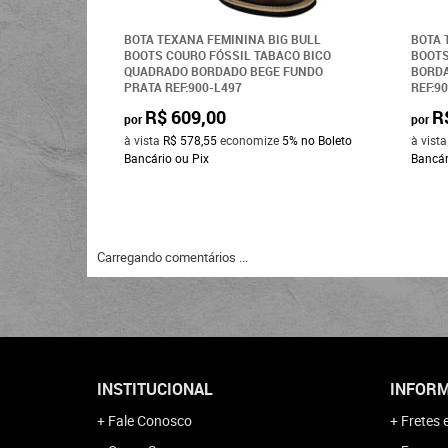
BOTA TEXANA FEMININA BIG BULL
BOTA 
BOOTS COURO FÓSSIL TABACO BICO
BOOTS
QUADRADO BORDADO BEGE FUNDO
BORDA
PRATA REF:900-L497
REF:9
R$ 609,00
R
por
por
à vista
R$ 578,55
economize
5%
no Boleto
à vist
Bancário ou Pix
Bancár
Carregando comentários ...
INSTITUCIONAL
INFORM
Fale Conosco
Fretes 