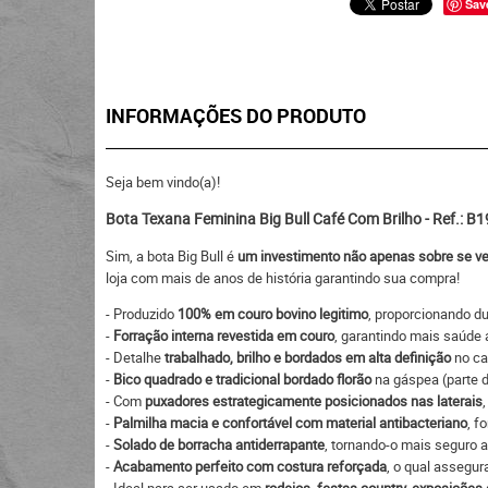
Sav
INFORMAÇÕES DO PRODUTO
Seja bem vindo(a)!
Bota Texana Feminina Big Bull Café Com Brilho - Ref.: B
Sim, a bota Big Bull é
um investimento não apenas sobre se ve
loja com mais de anos de história garantindo sua compra!
- Produzido
100% em couro bovino legitimo
, proporcionando du
-
Forração interna revestida em couro
, garantindo mais saúde 
- Detalhe
trabalhado, brilho e bordados em alta definição
no ca
-
Bico quadrado e tradicional bordado florão
na gáspea (parte d
- Com
puxadores estrategicamente posicionados nas laterais
-
Palmilha macia e confortável com material antibacteriano
, f
-
Solado de borracha antiderrapante
, tornando-o mais seguro 
-
Acabamento perfeito com costura reforçada
, o qual assegur