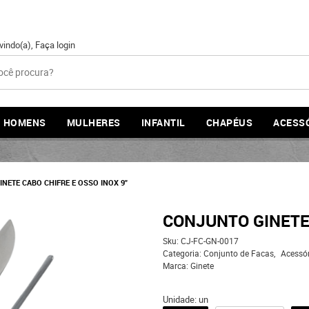
vindo(a),
Faça login
HOMENS
MULHERES
INFANTIL
CHAPÉUS
ACESS
NETE CABO CHIFRE E OSSO INOX 9''
CONJUNTO GINETE 
Sku:
CJ-FC-GN-0017
Categoria:
Conjunto de Facas
Acessór
Marca:
Ginete
Unidade: un