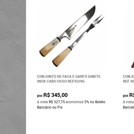
CONJUNTO DE FACA E GARFO GINETE
CONJU
INOX CABO OSSO REF:93/9G
REF 0
R$ 345,00
R
por
por
à vista
R$ 327,75
economize
5%
no Boleto
à vist
Bancário ou Pix
Bancár