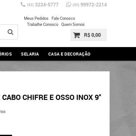
3224-5777
99972-2214
(42)
(42)
Meus Pedidos
Fale Conosco
Trabalhe Conosco
Quem Somos
R$ 0,00
ÓRIOS
SELARIA
CASA E DECORAÇÃO
CABO CHIFRE E OSSO INOX 9''
ios