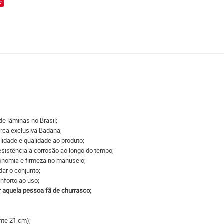
e
de lâminas no Brasil;
rca exclusiva Badana;
ilidade e qualidade ao produto;
sistência a corrosão ao longo do tempo;
gonomia e firmeza no manuseio;
ar o conjunto;
onforto ao uso;
r aquela pessoa fã de churrasco;
nte 21 cm);