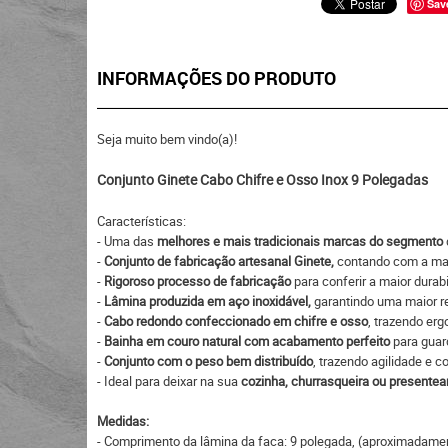
Sav
INFORMAÇÕES DO PRODUTO
Seja muito bem vindo(a)!
Conjunto Ginete Cabo Chifre e Osso Inox 9 Polegadas
Características:
- Uma das
melhores e mais tradicionais marcas do segmento
-
Conjunto de fabricação artesanal Ginete,
contando com a ma
-
Rigoroso processo de fabricação
para conferir a maior durab
-
Lâmina produzida em aço inoxidável,
garantindo uma maior re
-
Cabo redondo confeccionado em chifre e osso
, trazendo er
-
Bainha em couro natural com acabamento perfeito
para guard
-
Conjunto com o peso bem distribuído
, trazendo agilidade e c
- Ideal para deixar na sua
cozinha, churrasqueira ou presentea
Medidas:
- Comprimento da lâmina da faca: 9 polegada, (aproximadame