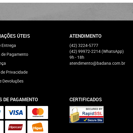
AÇÕES ÚTEIS
ATENDIMENTO
e Entrega
(42)
3224-5777
(42)
99972-2214
(WhatsApp)
 de Pagamento
9h - 18h
nça
atendimento@badana.com.br
a de Privacidade
e Devoluções
S DE PAGAMENTO
CERTIFICADOS