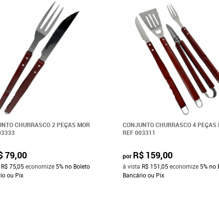
NTO CHURRASCO 2 PEÇAS MOR
CONJUNTO CHURRASCO 4 PEÇAS
03333
REF 003311
$ 79,00
R$ 159,00
por
a
R$ 75,05
economize
5%
no Boleto
à vista
R$ 151,05
economize
5%
no 
io ou Pix
Bancário ou Pix