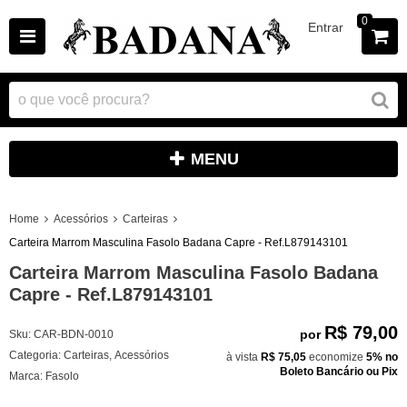
0
Entrar
MENU
Home
Acessórios
Carteiras
Carteira Marrom Masculina Fasolo Badana Capre - Ref.L879143101
Carteira Marrom Masculina Fasolo Badana
Capre - Ref.L879143101
R$ 79,00
por
Sku:
CAR-BDN-0010
Categoria:
Carteiras
,
Acessórios
à vista
R$ 75,05
economize
5%
no
Boleto Bancário ou Pix
Marca:
Fasolo