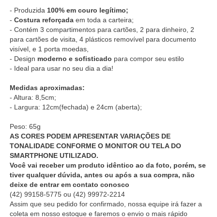
- Produzida
100% em couro legítimo;
-
Costura reforçada
em toda a carteira;
- Contém 3 compartimentos para cartões, 2 para dinheiro, 2
para cartões de visita, 4 plásticos removível para documento
visível, e 1 porta moedas,
- Design
moderno e sofisticado
para compor seu estilo
- Ideal para usar no seu dia a dia!
Medidas aproximadas:
- Altura: 8,5cm;
- Largura: 12cm(fechada) e 24cm (aberta);
Peso: 65g
AS CORES PODEM APRESENTAR VARIAÇÕES DE
TONALIDADE CONFORME O MONITOR OU TELA DO
SMARTPHONE UTILIZADO.
Você vai receber um produto idêntico ao da foto, porém, se
tiver qualquer dúvida, antes ou após a sua compra, não
deixe de entrar em contato conosco
(42) 99158-5775
ou
(42) 99972-2214
Assim que seu pedido for confirmado, nossa equipe irá fazer a
coleta em nosso estoque e faremos o envio o mais rápido