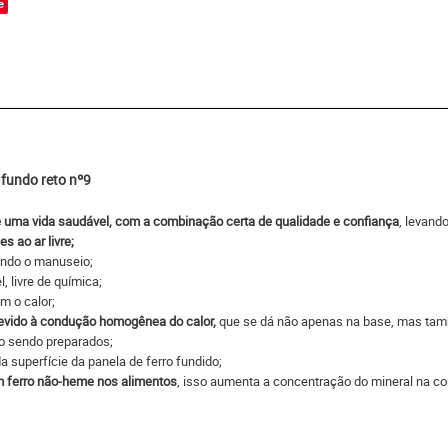
e
 fundo reto nº9
uma vida saudável, com a combinação certa de qualidade e confiança
, levand
 ao ar livre;
tando o manuseio;
 livre de química;
m o calor;
evido à condução homogênea do calor,
que se dá não apenas na base, mas tamb
o sendo preparados;
a superfície da panela de ferro fundido;
am ferro não-heme nos alimentos
, isso aumenta a concentração do mineral na c