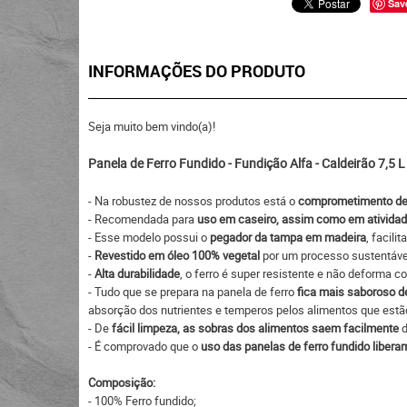
Sav
INFORMAÇÕES DO PRODUTO
Seja muito bem vindo(a)!
Panela de Ferro Fundido - Fundição Alfa - Caldeirão 7,5 L
- Na robustez de nossos produtos está o
comprometimento de 
- Recomendada para
uso em caseiro, assim como em atividades
- Esse modelo possui o
pegador da tampa em madeira
, facili
-
Revestido em óleo 100% vegetal
por um processo sustentável,
-
Alta durabilidade
, o ferro é super resistente e não deforma co
- Tudo que se prepara na panela de ferro
fica mais saboroso d
absorção dos nutrientes e temperos pelos alimentos que estã
- De
fácil limpeza, as sobras dos alimentos saem facilmente
d
- É comprovado que o
uso das panelas de ferro fundido liber
Composição:
- 100% Ferro fundido;