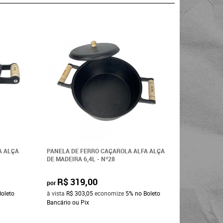
A ALÇA
PANELA DE FERRO CAÇAROLA ALFA ALÇA
PANELA DE
DE MADEIRA 6,4L - Nº28
MADEIRA 1
R$ 319,00
R$ 1
por
por
Boleto
à vista
R$ 303,05
economize
5%
no Boleto
à vista
R$ 
Bancário ou Pix
Bancário o