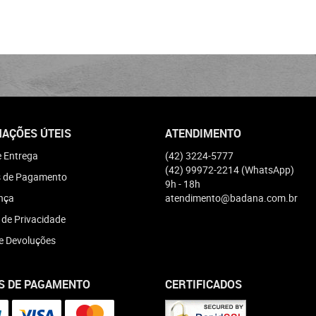
AÇÕES ÚTEIS
ATENDIMENTO
e Entrega
(42)
3224-5777
(42)
99972-2214
(WhatsApp)
 de Pagamento
9h - 18h
nça
atendimento@badana.com.br
a de Privacidade
e Devoluções
S DE PAGAMENTO
CERTIFICADOS