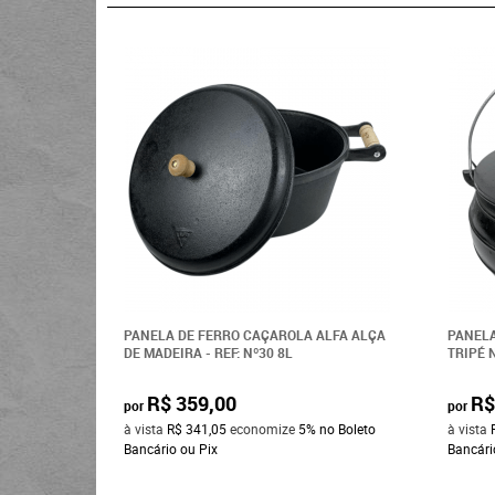
PANELA DE FERRO CAÇAROLA ALFA ALÇA
PANELA
DE MADEIRA - REF: Nº30 8L
TRIPÉ N
R$ 359,00
R$
por
por
à vista
R$ 341,05
economize
5%
no Boleto
à vista
Bancário ou Pix
Bancári