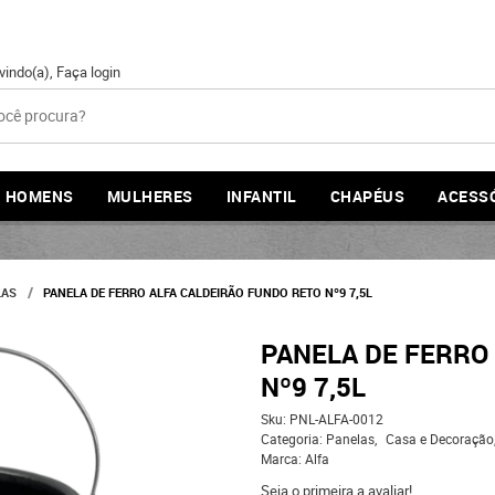
vindo(a),
Faça login
HOMENS
MULHERES
INFANTIL
CHAPÉUS
ACESS
LAS
PANELA DE FERRO ALFA CALDEIRÃO FUNDO RETO Nº9 7,5L
PANELA DE FERRO
Nº9 7,5L
Sku:
PNL-ALFA-0012
Categoria:
Panelas
Casa e Decoração
Marca:
Alfa
Seja o primeira a avaliar!