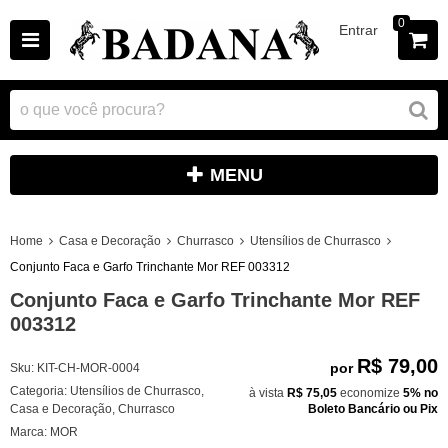
0
Entrar
MENU
Home
Casa e Decoração
Churrasco
Utensílios de Churrasco
Conjunto Faca e Garfo Trinchante Mor REF 003312
Conjunto Faca e Garfo Trinchante Mor REF
003312
R$ 79,00
por
Sku:
KIT-CH-MOR-0004
Categoria:
Utensílios de Churrasco
,
à vista
R$ 75,05
economize
5%
no
Casa e Decoração
,
Churrasco
Boleto Bancário ou Pix
Marca:
MOR