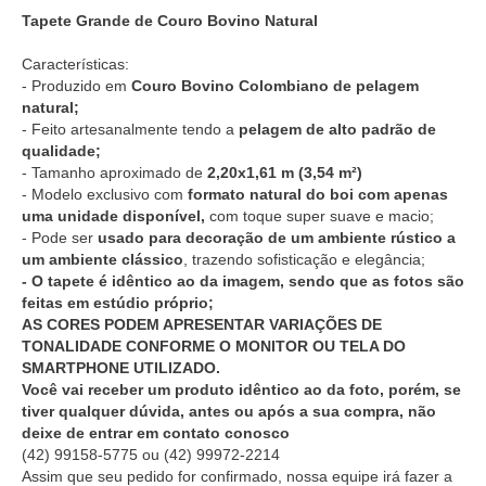
Tapete Grande de Couro Bovino Natural
Características:
- Produzido em
Couro Bovino Colombiano de pelagem
natural;
- Feito artesanalmente tendo a
pelagem de alto padrão de
qualidade;
- Tamanho aproximado de
2,20x1,61 m (3,54 m²)
- Modelo exclusivo com
formato natural do boi com apenas
uma unidade disponível,
com toque super suave e macio;
- Pode ser
usado para decoração de um ambiente rústico a
um ambiente clássico
, trazendo sofisticação e elegância;
- O tapete é idêntico ao da imagem, sendo que as fotos são
feitas em estúdio próprio;
AS CORES PODEM APRESENTAR VARIAÇÕES DE
TONALIDADE CONFORME O MONITOR OU TELA DO
SMARTPHONE UTILIZADO.
Você vai receber um produto idêntico ao da foto, porém, se
tiver qualquer dúvida, antes ou após a sua compra, não
deixe de entrar em contato conosco
(42) 99158-5775
ou
(42) 99972-2214
Assim que seu pedido for confirmado, nossa equipe irá fazer a