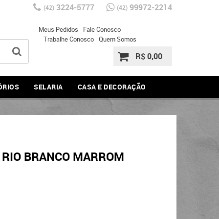
3224-5777
99972-2214
(42)
(42)
Meus Pedidos
Fale Conosco
Trabalhe Conosco
Quem Somos
R$ 0,00
ÓRIOS
SELARIA
CASA E DECORAÇÃO
 RIO BRANCO MARROM