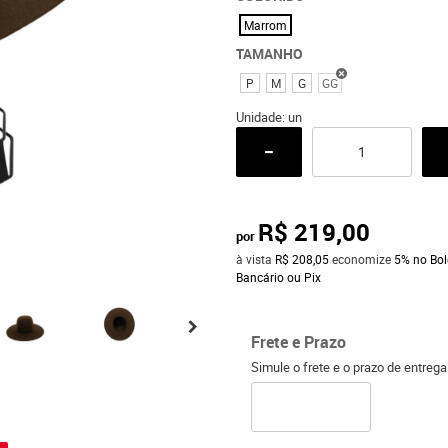
Marrom
TAMANHO
P
M
G
GG
Unidade: un
R$ 219,00
por
à vista
R$ 208,05
economize
5%
no Bol
Bancário ou Pix
Frete e Prazo
Simule o frete e o prazo de entreg
o