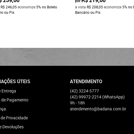
por
a
R$ 246,05
economize
5%
no Boleto
à vista
R$ 208,05
economize
5%
no 
io ou Pix
Bancário ou Pix
AÇÕES ÚTEIS
ATENDIMENTO
e Entrega
(42)
3224-5777
(42)
99972-2214
(WhatsApp)
 de Pagamento
9h - 18h
nça
atendimento@badana.com.br
a de Privacidade
e Devoluções