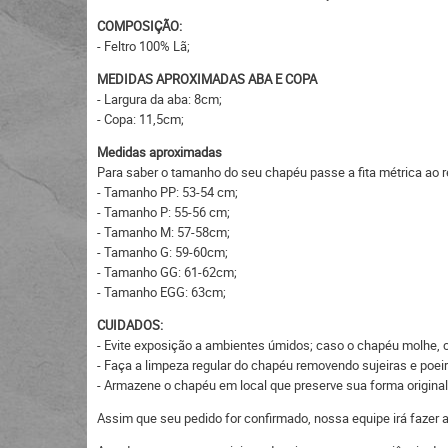
COMPOSIÇÃO:
- Feltro 100% Lã;
MEDIDAS APROXIMADAS ABA E COPA
- Largura da aba: 8cm;
- Copa: 11,5cm;
Medidas aproximadas
Para saber o tamanho do seu chapéu passe a fita métrica ao r
- Tamanho PP: 53-54 cm;
- Tamanho P: 55-56 cm;
- Tamanho M: 57-58cm;
- Tamanho G: 59-60cm;
- Tamanho GG: 61-62cm;
- Tamanho EGG: 63cm;
CUIDADOS:
- Evite exposição a ambientes úmidos; caso o chapéu molhe, c
- Faça a limpeza regular do chapéu removendo sujeiras e po
- Armazene o chapéu em local que preserve sua forma original
Assim que seu pedido for confirmado, nossa equipe irá fazer