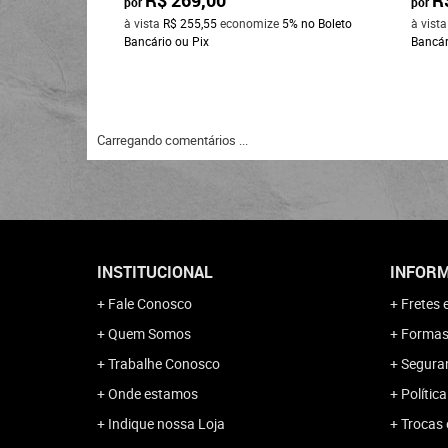
por
por
à vista
R$ 255,55
economize
5%
no Boleto
à vist
Bancário ou Pix
Bancár
Carregando comentários ...
INSTITUCIONAL
INFORM
Fale Conosco
Fretes 
Quem Somos
Formas
Trabalhe Conosco
Segura
Onde estamos
Polític
Indique nossa Loja
Trocas 