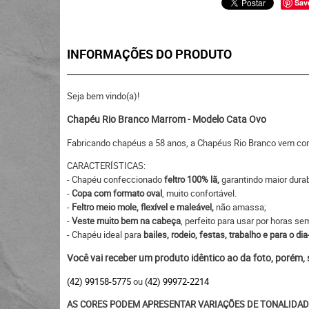
Sav
INFORMAÇÕES DO PRODUTO
Seja bem vindo(a)!
Chapéu Rio Branco Marrom - Modelo Cata Ovo
Fabricando chapéus a 58 anos, a Chapéus Rio Branco vem c
CARACTERÍSTICAS:
- Chapéu confeccionado
feltro 100% lã,
garantindo maior durab
-
Copa com formato oval
, muito confortável.
-
Feltro meio mole, flexível e maleável,
não amassa;
-
Veste muito bem na cabeça
, perfeito para usar por horas s
- Chapéu ideal para
bailes, rodeio, festas, trabalho e para o dia
Você vai receber um produto idêntico ao da foto, porém,
(42) 99158-5775
ou
(42) 99972-2214
AS CORES PODEM APRESENTAR VARIAÇÕES DE TONALIDAD