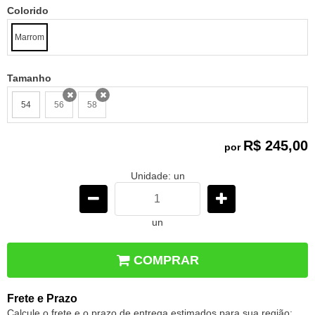
Colorido
Marrom
Tamanho
54
56
58
x
x
R$ 245,00
por
Unidade: un
un
COMPRAR
Frete e Prazo
Calcule o frete e o prazo de entrega estimados para sua região: