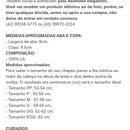
-Modelo social e sofisticado
para mulheres elegantes;
Você vai receber um produto idêntico ao da foto, porém, se
tiver qualquer dúvida, antes ou após a sua compra, não
deixe de entrar em contato conosco
(42) 99158-5775
ou
(42) 99972-2214
MEDIDAS APROXIMADAS ABA E COPA:
- Largura da aba: 8cm;
- Copa: 8,5cm
COMPOSIÇÃO:
- 100% Lã;
Medidas aproximadas:
Para saber o tamanho do seu chapéu passe a fita métrica ao
redor da cabeça na altura da testa e dois dedos acima da
orelha. O resultado em centímetros (cm) será o tamanho ideal.
- Tamanho PP: 53-54 cm;
- Tamanho P : 55-56 cm;
- Tamanho M : 57-58 cm;
- Tamanho G : 59-60 cm;
- Tamanho GG: 61-62 cm;
- Tamanho EGG: 63 cm;
CUIDADOS: