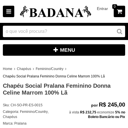
0
Entrar
MENU
Home
Chapéus
Feminino/Country
Chapéu Social Pralana Feminino Donna Celine Marrom 100% Lã
Chapéu Social Pralana Feminino Donna
Celine Marrom 100% Lã
R$ 245,00
por
Sku:
CH-SO-PR-ES-0015
Categoria:
Feminino/Country
,
à vista
R$ 232,75
economize
5%
no
Chapéus
Boleto Bancário ou Pix
Marca:
Pralana