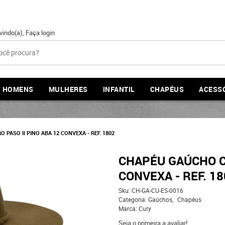
vindo(a),
Faça login
HOMENS
MULHERES
INFANTIL
CHAPÉUS
ACESS
PASO II PINO ABA 12 CONVEXA - REF. 1802
CHAPÉU GAÚCHO CU
CONVEXA - REF. 18
Sku:
CH-GA-CU-ES-0016
Categoria:
Gaúchos
Chapéus
Marca:
Cury
Seja o primeira a avaliar!