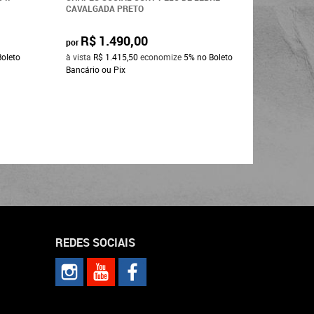
CAVALGADA PRETO
PRETO ABA 
R$ 1.490,00
R$ 4
por
por
Boleto
à vista
R$ 1.415,50
economize
5%
no Boleto
à vista
R$ 
Bancário ou Pix
Bancário o
REDES SOCIAIS