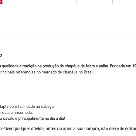
e
02
a qualidade e tradição na produção de chapéus de feltro e palha. Fundada em 
rincipais referências no mercado de chapéus no Brasil.
;
 adapta com facilidade na cabeça;
em causar incomodo;
a cavalo e principalmente no dia a dia!
 se tiver qualquer dúvida, antes ou após a sua compra, não deixe de entr