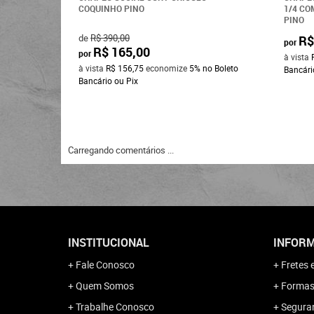
COQUINHO PINO
1/4 CO
PINO
de
R$ 390,00
R$
por
R$ 165,00
por
à vista
à vista
R$ 156,75
economize
5%
no Boleto
Bancári
Bancário ou Pix
Carregando comentários ...
INSTITUCIONAL
INFORM
Fale Conosco
Fretes 
Quem Somos
Formas
Trabalhe Conosco
Segura