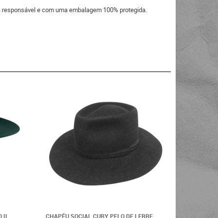
eira responsável e com uma embalagem 100% protegida.
 II
CHAPÉU SOCIAL CURY PELO DE LEBRE
CHAPÉU G