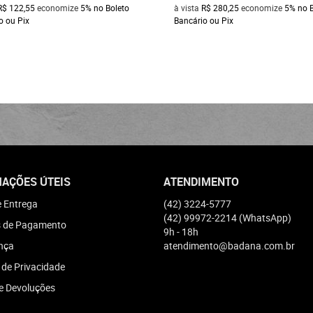
R$ 122,55
economize
5%
no Boleto
à vista
R$ 280,25
economize
5%
no 
o ou Pix
Bancário ou Pix
AÇÕES ÚTEIS
ATENDIMENTO
e Entrega
(42)
3224-5777
(42)
99972-2214
(WhatsApp)
 de Pagamento
9h - 18h
nça
atendimento@badana.com.br
a de Privacidade
e Devoluções