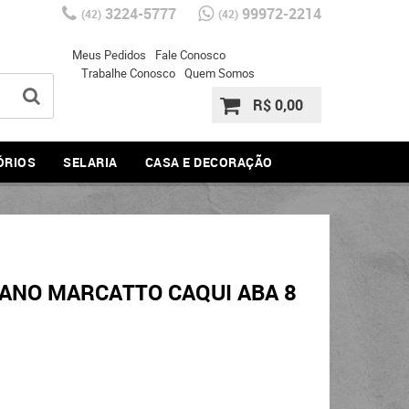
3224-5777
99972-2214
(42)
(42)
Meus Pedidos
Fale Conosco
Trabalhe Conosco
Quem Somos
R$ 0,00
ÓRIOS
SELARIA
CASA E DECORAÇÃO
ANO MARCATTO CAQUI ABA 8