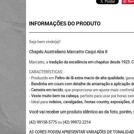
Sav
INFORMAÇÕES DO PRODUTO
Seja bem vindo(a)!
Chapéu Australiano Marcatto Caqui Aba 8
Marcatto, a
tradição da excelência em chapéus desde 1923. C
CARACTERÍSTICAS:
- Produzido em
Feltro de lã extra macio de alta qualidade
, gara
-
Bandinha em couro com detalhe de amarração e aplicação de 
-
Carneira em tecido
, que proporciona um ajuste mais confort
-
Veste muito bem na cabeça
, perfeito para usar por horas s
- Ideal para
rodeios, cavalgadas, festas country, exposições, d
Você vai receber um produto idêntico ao da foto, porém,
(42) 99158-5775
ou
(42) 99972-2214
AS CORES PODEM APRESENTAR VARIAÇÕES DE TONALIDAD