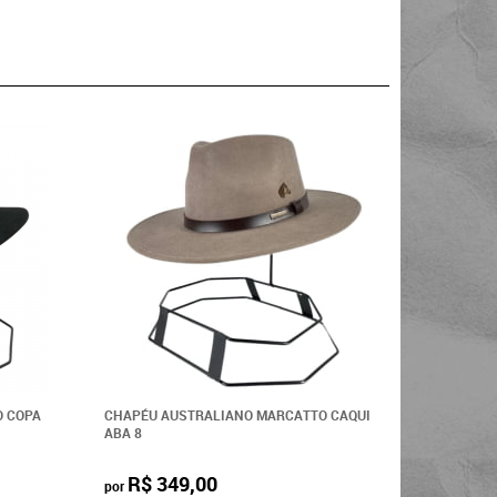
O COPA
CHAPÉU AUSTRALIANO MARCATTO CAQUI
CHAPÉU A
ABA 8
ABA 8
R$ 349,00
R$ 3
por
por