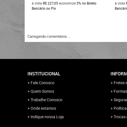
à vista
R$ 227,05
economize
5%
no Boleto
à vista
Bancário ou Pix
Bancári
Carregando comentários ...
INSTITUCIONAL
INFORM
Fale Conosco
Fretes 
Quem Somos
Formas
Trabalhe Conosco
Segura
Onde estamos
Polític
Indique nossa Loja
Trocas 