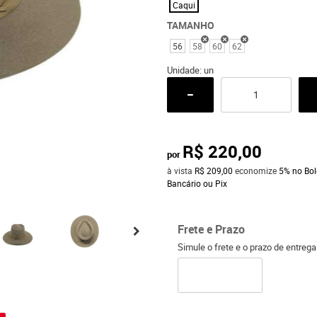
Caqui
TAMANHO
56
58
60
62
Unidade: un
R$ 220,00
por
à vista
R$ 209,00
economize
5%
no Bol
Bancário ou Pix
Frete e Prazo
Simule o frete e o prazo de entreg
o