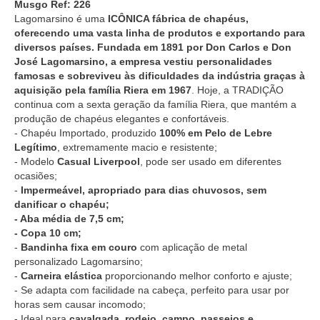
Musgo Ref: 226
Lagomarsino é uma
ICÔNICA fábrica de chapéus,
oferecendo uma vasta linha de produtos e exportando para
diversos países. Fundada em 1891 por Don Carlos e Don
José Lagomarsino, a empresa vestiu personalidades
famosas e sobreviveu às dificuldades da indústria graças à
aquisição pela família Riera em 1967
. Hoje, a TRADIÇÃO
continua com a sexta geração da família Riera, que mantém a
produção de chapéus elegantes e confortáveis.
- Chapéu Importado, produzido
100% em Pelo de Lebre
Legítimo
, extremamente macio e resistente;
- Modelo
Casual Liverpool
, pode ser usado em diferentes
ocasiões;
-
Impermeável, apropriado para dias chuvosos, sem
danificar o chapéu;
- Aba média de 7,5 cm;
- Copa 10 cm;
-
Bandinha fixa em couro
com aplicação de metal
personalizado Lagomarsino;
-
Carneira elástica
proporcionando melhor conforto e ajuste;
- Se adapta com facilidade na cabeça, perfeito para usar por
horas sem causar incomodo;
- Ideal para
cavalgada, rodeio, campo, passeios e