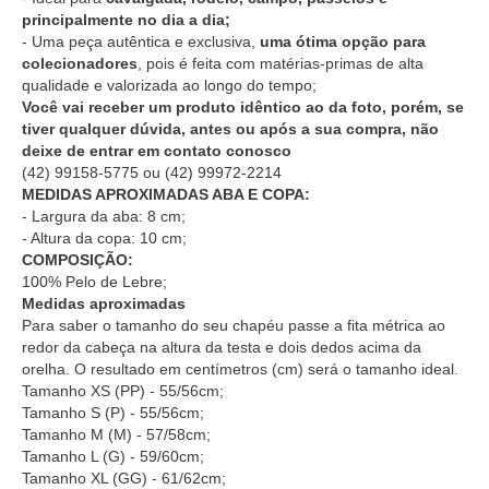
principalmente no dia a dia;
- Uma peça autêntica e exclusiva,
uma ótima opção para
colecionadores
, pois é feita com matérias-primas de alta
qualidade e valorizada ao longo do tempo;
Você vai receber um produto idêntico ao da foto, porém, se
tiver qualquer dúvida, antes ou após a sua compra, não
deixe de entrar em contato conosco
(42) 99158-5775
ou
(42) 99972-2214
MEDIDAS APROXIMADAS ABA E COPA:
- Largura da aba: 8 cm;
- Altura da copa: 10 cm;
COMPOSIÇÃO:
100% Pelo de Lebre;
Medidas aproximadas
Para saber o tamanho do seu chapéu passe a fita métrica ao
redor da cabeça na altura da testa e dois dedos acima da
orelha. O resultado em centímetros (cm) será o tamanho ideal.
Tamanho XS (PP) - 55/56cm;
Tamanho S (P) - 55/56cm;
Tamanho M (M) - 57/58cm;
Tamanho L (G) - 59/60cm;
Tamanho XL (GG) - 61/62cm;