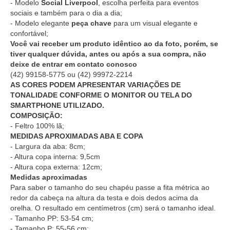
- Modelo
Social Liverpool
, escolha perfeita para eventos
sociais e também para o dia a dia;
- Modelo elegante
peça chave
para um visual elegante e
confortável;
Você vai receber um produto idêntico ao da foto, porém, se
tiver qualquer dúvida, antes ou após a sua compra, não
deixe de entrar em contato conosco
(42) 99158-5775
ou
(42) 99972-2214
AS CORES PODEM APRESENTAR VARIAÇÕES DE
TONALIDADE CONFORME O MONITOR OU TELA DO
SMARTPHONE UTILIZADO.
COMPOSIÇÃO:
- Feltro 100% lã;
MEDIDAS APROXIMADAS ABA E COPA
- Largura da aba: 8cm;
- Altura copa interna: 9,5cm
- Altura copa externa: 12cm;
Medidas aproximadas
Para saber o tamanho do seu chapéu passe a fita métrica ao
redor da cabeça na altura da testa e dois dedos acima da
orelha. O resultado em centímetros (cm) será o tamanho ideal.
- Tamanho PP: 53-54 cm;
- Tamanho P: 55-56 cm;