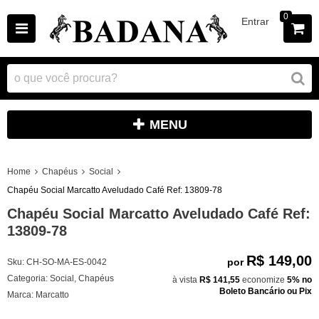
0
Entrar
MENU
Home
Chapéus
Social
Chapéu Social Marcatto Aveludado Café Ref: 13809-78
Chapéu Social Marcatto Aveludado Café Ref:
13809-78
R$ 149,00
por
Sku:
CH-SO-MA-ES-0042
Categoria:
Social
,
Chapéus
à vista
R$ 141,55
economize
5%
no
Boleto Bancário ou Pix
Marca:
Marcatto