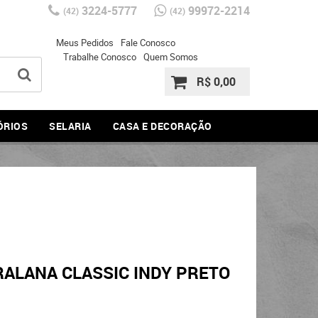
3224-5777
99972-2214
(42)
(42)
Meus Pedidos
Fale Conosco
Trabalhe Conosco
Quem Somos
R$ 0,00
ÓRIOS
SELARIA
CASA E DECORAÇÃO
RALANA CLASSIC INDY PRETO