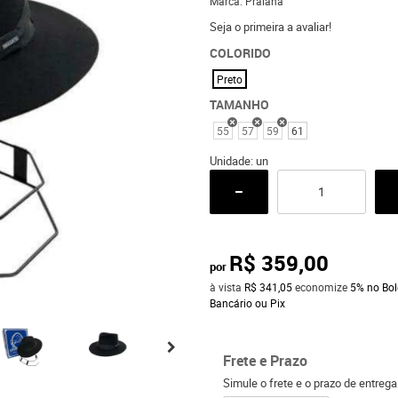
Marca:
Pralana
Seja o primeira a avaliar!
COLORIDO
Preto
TAMANHO
55
57
59
61
Unidade: un
R$ 359,00
por
à vista
R$ 341,05
economize
5%
no Bol
Bancário ou Pix
Frete e Prazo
Simule o frete e o prazo de entreg