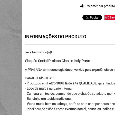
Recomendar produt
Sav
INFORMAÇÕES DO PRODUTO
Seja bem vindo(a)!
Chapéu Social Pralana Classic Indy Preto
A PRALANA tem
tecnologia desenvolvida pela experiência de
CARACTERÍSTICAS:
- Produzido em
Feltro 100% lã de alta QUALIDADE,
garantindo 
-
Logo da marca
na parte interna;
-
Carneira em tecido,
permitindo que o chapéu se adapte mel
-
Bandinha em tecido tradicional
;
-
Veste muito bem na cabeça
, perfeito para usar por horas s
- Ideal para ocasiões como
eventos social, passeios, bailes e 