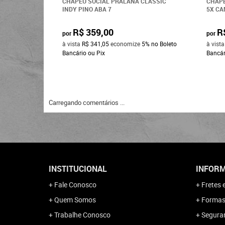
CHAPÉU SOCIAL PRALANA CLASSIC
CHAPÉ
INDY PINO ABA 7
5X CA
R$ 359,00
R
por
por
à vista
R$ 341,05
economize
5%
no Boleto
à vist
Bancário ou Pix
Bancár
Carregando comentários ...
INSTITUCIONAL
INFORM
Fale Conosco
Fretes 
Quem Somos
Formas
Trabalhe Conosco
Segura