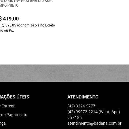
U COUNTRY PRALANA CLASSIC
MPO PRETO
$ 419,00
a
R$ 398,05
economize
5%
no Boleto
io ou Pix
AÇÕES ÚTEIS
ATENDIMENTO
e Entrega
(42)
3224-5777
(42)
99972-2214
(WhatsApp)
 de Pagamento
9h - 18h
nça
atendimento@badana.com.br