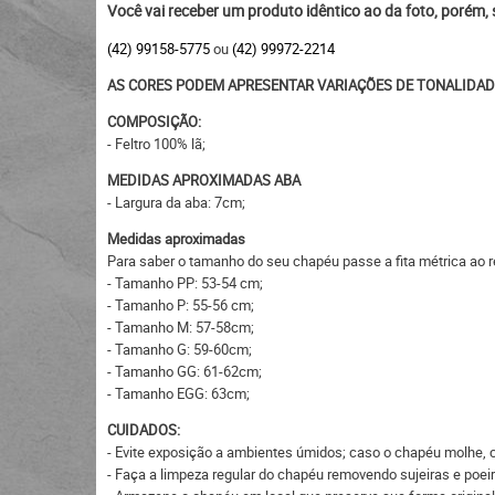
Você vai receber um produto idêntico ao da foto, porém,
(42) 99158-5775
ou
(42) 99972-2214
AS CORES PODEM APRESENTAR VARIAÇÕES DE TONALIDAD
COMPOSIÇÃO:
- Feltro 100% lã;
MEDIDAS APROXIMADAS ABA
- Largura da aba: 7cm;
Medidas aproximadas
Para saber o tamanho do seu chapéu passe a fita métrica ao r
- Tamanho PP: 53-54 cm;
- Tamanho P: 55-56 cm;
- Tamanho M: 57-58cm;
- Tamanho G: 59-60cm;
- Tamanho GG: 61-62cm;
- Tamanho EGG: 63cm;
CUIDADOS:
- Evite exposição a ambientes úmidos; caso o chapéu molhe, c
- Faça a limpeza regular do chapéu removendo sujeiras e po