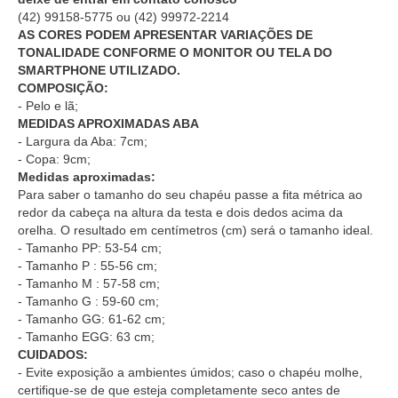
(42) 99158-5775
ou
(42) 99972-2214
AS CORES PODEM APRESENTAR VARIAÇÕES DE
TONALIDADE CONFORME O MONITOR OU TELA DO
SMARTPHONE UTILIZADO.
COMPOSIÇÃO:
- Pelo e lã;
MEDIDAS APROXIMADAS ABA
- Largura da Aba: 7cm;
- Copa: 9cm;
Medidas aproximadas:
Para saber o tamanho do seu chapéu passe a fita métrica ao
redor da cabeça na altura da testa e dois dedos acima da
orelha. O resultado em centímetros (cm) será o tamanho ideal.
- Tamanho PP: 53-54 cm;
- Tamanho P : 55-56 cm;
- Tamanho M : 57-58 cm;
- Tamanho G : 59-60 cm;
- Tamanho GG: 61-62 cm;
- Tamanho EGG: 63 cm;
CUIDADOS:
- Evite exposição a ambientes úmidos; caso o chapéu molhe,
certifique-se de que esteja completamente seco antes de