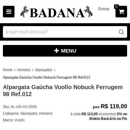
0
Entrar
MENU
Home
Homens
Alpargatas
Alpargata Gaúcha Vuollo Nobuck Ferrugem 98 Ref.012
Alpargata Gaúcha Vuollo Nobuck Ferrugem
98 Ref.012
R$ 119,00
por
Sku:
AL-UN-VU-0005
Categoria:
Alpargatas
,
Homens
à vista
R$ 113,05
economize
5%
no
Boleto Bancário ou Pix
Marca:
Vuollo