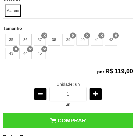
Marrom
Tamanho
35
36
37
38
39
40
41
42
x
x
x
x
x
43
44
45
x
x
x
R$ 119,00
por
Unidade: un
un
COMPRAR