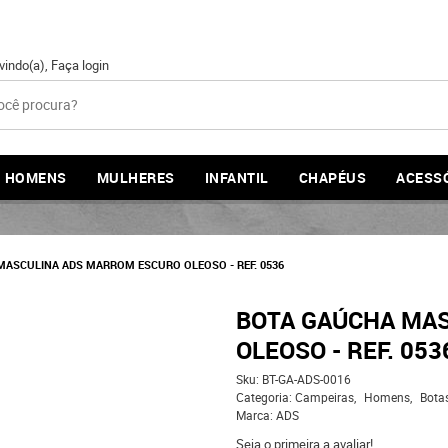
vindo(a),
Faça login
HOMENS
MULHERES
INFANTIL
CHAPÉUS
ACESS
MASCULINA ADS MARROM ESCURO OLEOSO - REF. 0536
BOTA GAÚCHA MA
OLEOSO - REF. 053
Sku:
BT-GA-ADS-0016
Categoria:
Campeiras
Homens
Bota
Marca:
ADS
Seja o primeira a avaliar!