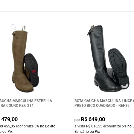
AÚCHA MASCULINA ESTRELLA
BOTA GAÚCHA MASCULINA LINCE
RA COURO REF. 214
PRETO BICO QUADRADO - REF:89
 479,00
R$ 649,00
por
R$ 455,05
economize
5%
no Boleto
à vista
R$ 616,55
economize
5%
no 
o ou Pix
Bancário ou Pix