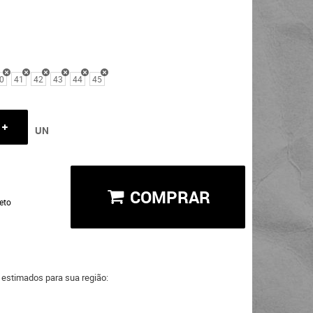
0
41
42
43
44
45
UN
COMPRAR
eto
a estimados para sua região: