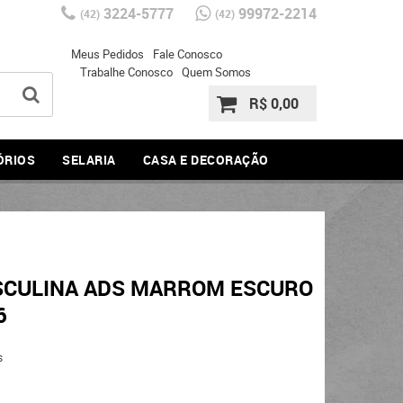
3224-5777
99972-2214
(42)
(42)
Meus Pedidos
Fale Conosco
Trabalhe Conosco
Quem Somos
R$ 0,00
ÓRIOS
SELARIA
CASA E DECORAÇÃO
SCULINA ADS MARROM ESCURO
6
s