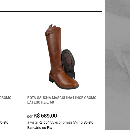
 CROMO
BOTA GAÚCHA MASCULINA LINCE CROMO
BOTA GAÚ
LÁTEGO REF.: 68
GEL RÚSTI
R$ 689,00
R$ 6
por
por
Boleto
à vista
R$ 654,55
economize
5%
no Boleto
à vista
R$ 
Bancário ou Pix
Bancário o