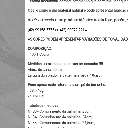
-
Forma tradicional
, compre o tamanho que costuma usar que va
Obs: o couro é um material natural e pode apresentar marcas e
Você vai receber um produto idêntico ao da foto, porém,
(42) 99158-5775
ou
(42) 99972-2214
AS CORES PODEM APRESENTAR VARIAÇÕES DE TONALIDAD
COMPOSIÇÃO:
- 100% Couro;
Medidas aproximadas relativas ao tamanho 38:
Altura do cano: 39cm;
Largura do solado na parte mais larga: 10cm;
Peso aproximado referente a um pé do tamanho:
- 38: 740g;
- 40: 900g;
Tabela de medidas:
N° 33 - Comprimento da palmilha: 23cm;
N° 34 - Comprimento da palmilha: 24cm;
N° 35 - Comprimento da palmilha: 24,5cm;