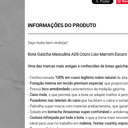
Sav
INFORMAÇÕES DO PRODUTO
Seja muito bem vindo(a)!
Bota Gaúcha Masculina ADS Couro Liso Marrom Escuro O
Uma das marcas mais antigas e conhecidas de botas gaúchas,
- Confeccionada
100% em couro legítimo nobre natural
de alta
-
Forração interna em tecido premium especial
, que proporcio
- Possui
bico arredondado
característico da tradição gaúcha;
-
Cano mole
, o que permite que a bota se adapte melhor à pern
-
Puxadores nas laterais do cano
que facilitam o calce e torna
- Palmilha super macia com material antibacteriano, que garan
- Solado em
borracha Amazonas super confortável
e antiderr
-
Costura reforçada por toda a bota
, o que a torna mais resiste
- Ideal para usar no trabalho em
rodeios, festas country, expos