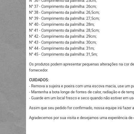
N° 36 - Comprimento da palmilha: 25cm;
N° 37 - Comprimento da palmilha: 26cm;
N° 38 - Comprimento da palmilha: 26,5cm;
N° 39 - Comprimento da palmilha: 27,5cm;
N° 40 - Comprimento da palmilha: 28m;
N° 41 - Comprimento da palmilha: 28,5cm;
N° 42 - Comprimento da palmilha: 29cm;
N° 43 - Comprimento da palmilha: 30cm;
N° 44 - Comprimento da palmilha: 31m;
N° 45 - Comprimento da palmilha: 31,5m;
Os produtos podem apresentar pequenas alterações na cor devi
fornecedor.
CUIDADOS:
- Remova a sujeira e poeira com uma escova macia, use um p
- Mantenha a bota longe de fontes de calor, radiação e de tempe
- Guarde em um local fresco e seco quando não estiver em uso,
Assim que seu pedido for confirmado, nossa equipe irá fazer
Agradecemos por sua visita e desejamos uma experiência de 