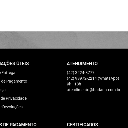
AÇÕES ÚTEIS
ATENDIMENTO
e Entrega
(42)
3224-5777
(42)
99972-2214
(WhatsApp)
 de Pagamento
9h - 18h
nça
atendimento@badana.com.br
a de Privacidade
e Devoluções
S DE PAGAMENTO
CERTIFICADOS