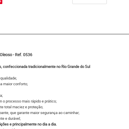
e
leoso - Ref. 0536
 confeccionada tradicionalmente no Rio Grande do Sul
 qualidade;
na maior conforto;
a;
m o processo mais rápido e prático;
te total maciez e proteção;
apante, que garante maior segurança ao caminhar;
nte e durável;
ições e principalmente no dia a dia.