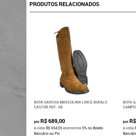
PRODUTOS RELACIONADOS
BOTA GAÚCHA MASCULINA LINCE BUFALO
BOTA G
CASTOR REF.: 68
CAMPEI
R$ 689,00
R$
por
por
à vista
R$ 654,55
economize
5%
no Boleto
à vista
Bancário ou Pix
Bancári