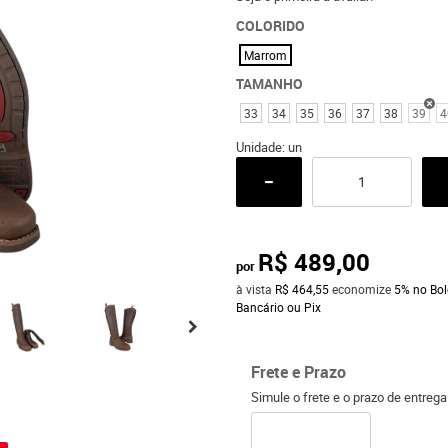
COLORIDO
Marrom
TAMANHO
33
34
35
36
37
38
39
4
Unidade: un
R$ 489,00
por
à vista
R$ 464,55
economize
5%
no Bol
Bancário ou Pix
Frete e Prazo
Simule o frete e o prazo de entreg
o