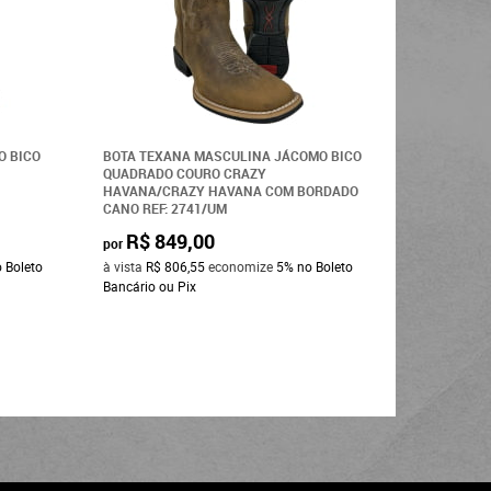
O BICO
BOTA TEXANA MASCULINA JÁCOMO BICO
BOTA TÊN
QUADRADO COURO CRAZY
BUFALINO
HAVANA/CRAZY HAVANA COM BORDADO
REF:BT402
CANO REF: 2741/UM
R$ 7
por
R$ 849,00
por
à vista
R$ 
 Boleto
à vista
R$ 806,55
economize
5%
no Boleto
Bancário o
Bancário ou Pix