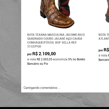
BOTA TEXANA MASCULINA JÁCOMO BICO
BOTA T
QUADRADO COURO JACARÉ AÇU CAUDA
ATLANT
CONHAQUE/FÓSSIL BUF SELLA REF:
3132/PGD
R$
por
R$ 2.109,00
por
à vista
à vista
R$ 2.003,55
economize
5%
no Boleto
Bancári
Bancário ou Pix
Carregando comentários ...