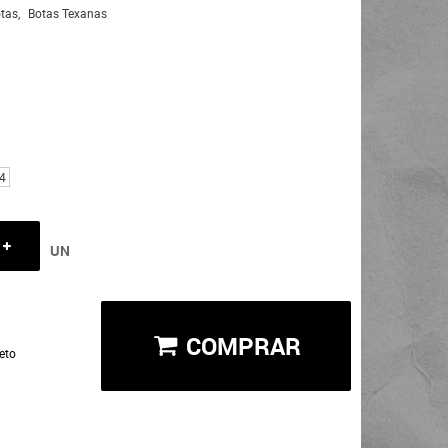
tas
Botas Texanas
4
UN
COMPRAR
eto