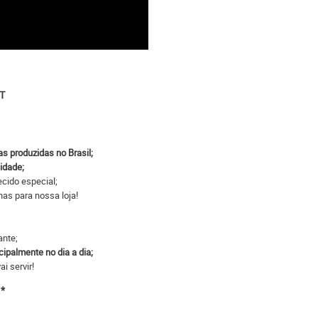
UT
s produzidas no Brasil;
lidade;
ecido especial;
nas para nossa loja!
ante;
cipalmente no dia a dia;
i servir!
.*