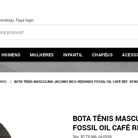
vindo(a),
Faça login
HOMENS
MULHERES
INFANTIL
CHAPÉUS
ACESS
ONDO
BOTA TÊNIS MASCULINA JÁCOMO BICO REDONDO FOSSIL OIL CAFÉ REF.: BT40
BOTA TÊNIS MASC
FOSSIL OIL CAFÉ R
Sku:
BT-TX-MA-JA-0098