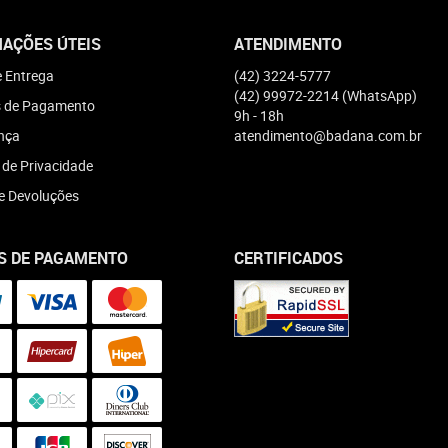
AÇÕES ÚTEIS
ATENDIMENTO
e Entrega
(42)
3224-5777
(42)
99972-2214
(WhatsApp)
 de Pagamento
9h - 18h
nça
atendimento@badana.com.br
a de Privacidade
e Devoluções
S DE PAGAMENTO
CERTIFICADOS