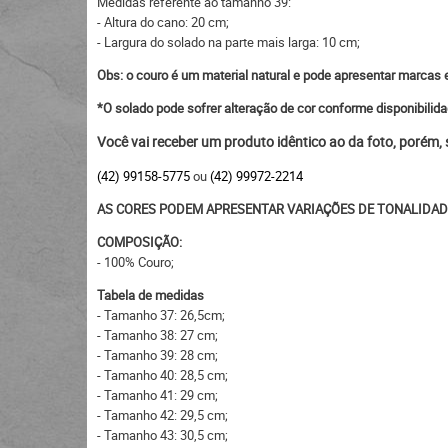
Medidas referente ao tamanho 39:
- Altura do cano: 20 cm;
- Largura do solado na parte mais larga: 10 cm;
Obs: o couro é um material natural e pode apresentar marcas e
*O solado pode sofrer alteração de cor conforme disponibilid
Você vai receber um produto idêntico ao da foto, porém,
(42) 99158-5775
ou
(42) 99972-2214
AS CORES PODEM APRESENTAR VARIAÇÕES DE TONALIDAD
COMPOSIÇÃO:
- 100% Couro;
Tabela de medidas
- Tamanho 37: 26,5cm;
- Tamanho 38: 27 cm;
- Tamanho 39: 28 cm;
- Tamanho 40: 28,5 cm;
- Tamanho 41: 29 cm;
- Tamanho 42: 29,5 cm;
- Tamanho 43: 30,5 cm;