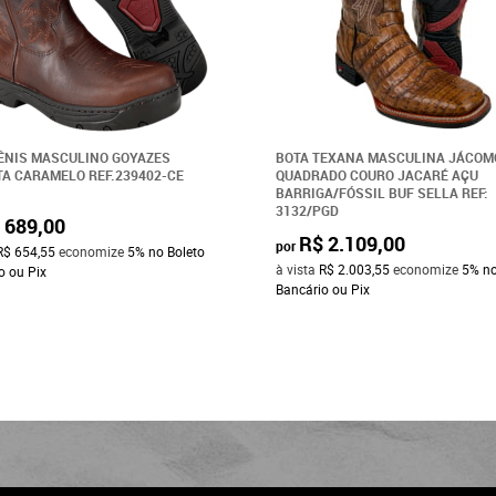
ÊNIS MASCULINO GOYAZES
BOTA TEXANA MASCULINA JÁCOM
A CARAMELO REF.239402-CE
QUADRADO COURO JACARÉ AÇU
BARRIGA/FÓSSIL BUF SELLA REF:
3132/PGD
 689,00
R$ 2.109,00
por
R$ 654,55
economize
5%
no Boleto
à vista
R$ 2.003,55
economize
5%
no
o ou Pix
Bancário ou Pix