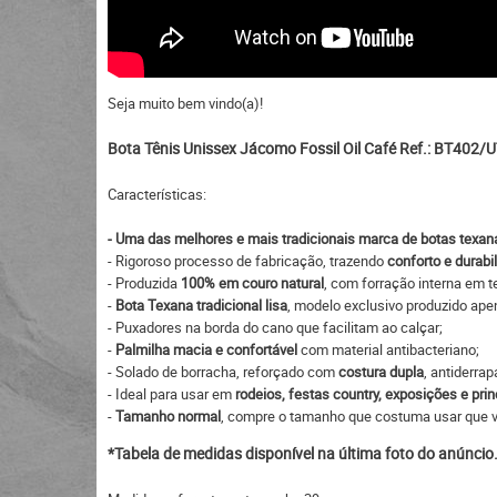
Seja muito bem vindo(a)!
Bota Tênis Unissex Jácomo Fossil Oil Café Ref.: BT402/
Características:
- Uma das melhores e mais tradicionais marca de botas texana
- Rigoroso processo de fabricação, trazendo
conforto e durabi
- Produzida
100% em couro natural
, com forração interna em t
-
Bota Texana tradicional lisa
, modelo exclusivo produzido ape
- Puxadores na borda do cano que facilitam ao calçar;
-
Palmilha macia e confortável
com material antibacteriano;
- Solado de borracha, reforçado com
costura dupla
, antiderrap
- Ideal para usar em
rodeios, festas country, exposições e prin
-
Tamanho normal
, compre o tamanho que costuma usar que va
*Tabela de medidas disponível na última foto do anúncio