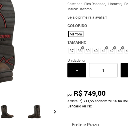
Categoria:
Bico Redondo
Homens
Bo
Marca:
Jácomo
Seja o primeira a avaliar!
COLORIDO
Marrom
TAMANHO
37
38
39
40
41
42
43
4
Unidade: un
R$ 749,00
por
à vista
R$ 711,55
economize
5%
no Bol
Bancário ou Pix
Frete e Prazo