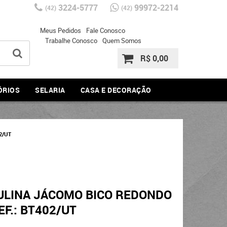
3224-5777
99972-2214
(42)
(42)
Meus Pedidos
Fale Conosco
Trabalhe Conosco
Quem Somos
R$ 0,00
ÓRIOS
SELARIA
CASA E DECORAÇÃO
2/UT
ULINA JÁCOMO BICO REDONDO
EF.: BT402/UT