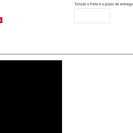
Simule o frete e o prazo de entreg
o
e