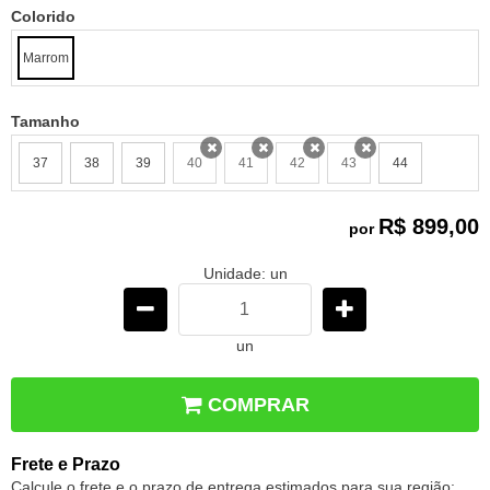
Colorido
Marrom
Tamanho
37
38
39
40
41
42
43
44
x
x
x
x
R$ 899,00
por
Unidade: un
un
COMPRAR
Frete e Prazo
Calcule o frete e o prazo de entrega estimados para sua região: