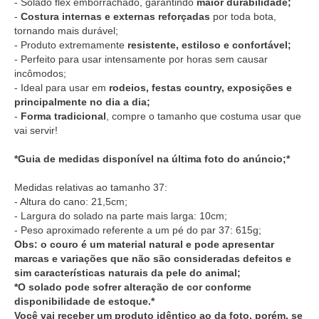
- Solado flex emborrachado, garantindo
maior durabilidade;
-
Costura internas e externas reforçadas
por toda bota,
tornando mais durável;
- Produto extremamente
resistente, estiloso e confortável;
- Perfeito para usar intensamente por horas sem causar
incômodos;
- Ideal para usar em
rodeios, festas country, exposições e
principalmente no dia a dia;
-
Forma tradicional
, compre o tamanho que costuma usar que
vai servir!
*Guia de medidas disponível na última foto do anúncio;*
Medidas relativas ao tamanho 37:
- Altura do cano: 21,5cm;
- Largura do solado na parte mais larga: 10cm;
- Peso aproximado referente a um pé do par 37: 615g;
Obs: o couro é um material natural e pode apresentar
marcas e variações que não são consideradas defeitos e
sim características naturais da pele do animal;
*O solado pode sofrer alteração de cor conforme
disponibilidade de estoque.*
Você vai receber um produto idêntico ao da foto, porém, se