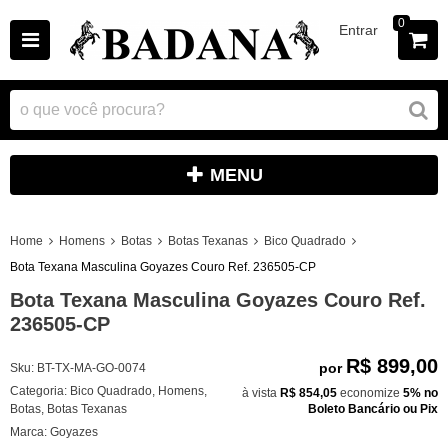
0
Entrar
MENU
Home
Homens
Botas
Botas Texanas
Bico Quadrado
Bota Texana Masculina Goyazes Couro Ref. 236505-CP
Bota Texana Masculina Goyazes Couro Ref.
236505-CP
R$ 899,00
por
Sku:
BT-TX-MA-GO-0074
Categoria:
Bico Quadrado
,
Homens
,
à vista
R$ 854,05
economize
5%
no
Botas
,
Botas Texanas
Boleto Bancário ou Pix
Marca:
Goyazes