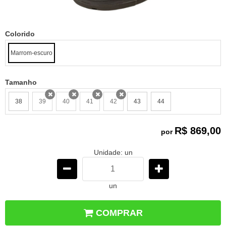
Colorido
Marrom-escuro
Tamanho
38
39
40
41
42
43
44
x
x
x
x
R$ 869,00
por
Unidade: un
un
COMPRAR