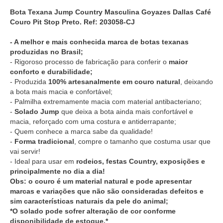
Bota Texana Jump Country Masculina Goyazes Dallas Café
Couro Pit Stop Preto. Ref: 203058-CJ
- A melhor e mais conhecida marca de botas texanas
produzidas no Brasil;
- Rigoroso processo de fabricação para conferir o
maior
conforto e durabilidade;
- Produzida
100% artesanalmente em couro natural
, deixando
a bota mais macia e confortável;
- Palmilha extremamente macia com material antibacteriano;
-
Solado Jump
que deixa a bota ainda mais confortável e
macia, reforçado com uma costura e antiderrapante;
- Quem conhece a marca sabe da qualidade!
-
Forma tradicional
, compre o tamanho que costuma usar que
vai servir!
- Ideal para usar em
rodeios, festas Country, exposições e
principalmente no dia a dia!
Obs: o couro é um material natural e pode apresentar
marcas e variações que não são consideradas defeitos e
sim características naturais da pele do animal;
*O solado pode sofrer alteração de cor conforme
disponibilidade de estoque.*