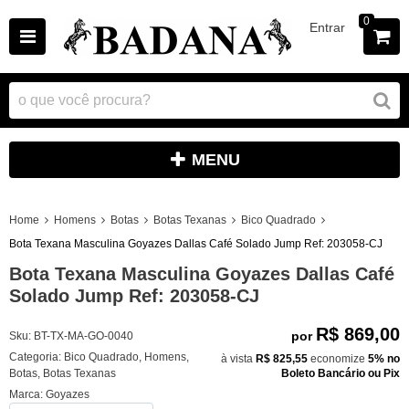
0
Entrar
MENU
Home
Homens
Botas
Botas Texanas
Bico Quadrado
Bota Texana Masculina Goyazes Dallas Café Solado Jump Ref: 203058-CJ
Bota Texana Masculina Goyazes Dallas Café
Solado Jump Ref: 203058-CJ
R$ 869,00
por
Sku:
BT-TX-MA-GO-0040
Categoria:
Bico Quadrado
,
Homens
,
à vista
R$ 825,55
economize
5%
no
Botas
,
Botas Texanas
Boleto Bancário ou Pix
Marca:
Goyazes