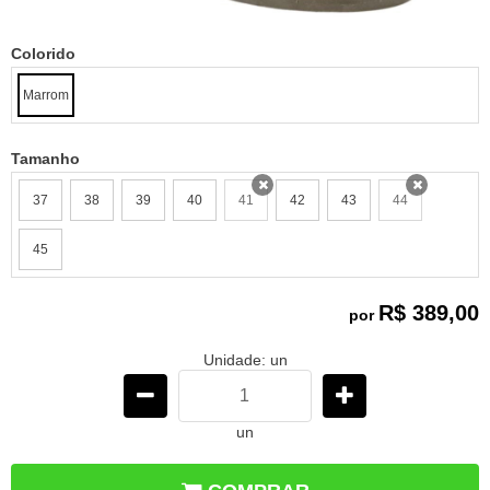
Colorido
Marrom
Tamanho
37
38
39
40
41
42
43
44
x
x
45
R$ 389,00
por
Unidade: un
un