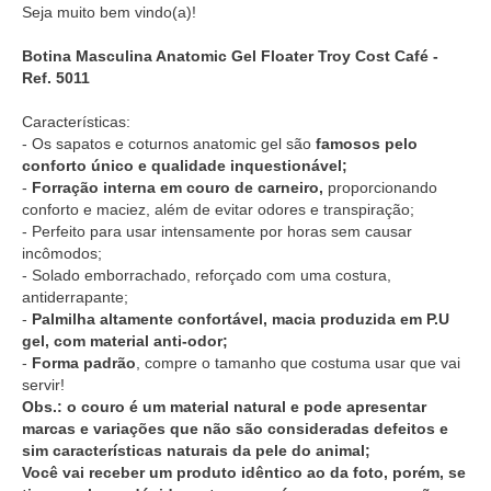
Seja muito bem vindo(a)!
Botina Masculina Anatomic Gel Floater Troy Cost Café -
Ref. 5011
Características:
- Os sapatos e coturnos anatomic gel são
famosos pelo
conforto único e qualidade inquestionável;
-
Forração interna em couro de carneiro,
proporcionando
conforto e maciez, além de evitar odores e transpiração;
- Perfeito para usar intensamente por horas sem causar
incômodos;
- Solado emborrachado, reforçado com uma costura,
antiderrapante;
-
Palmilha altamente confortável, macia produzida em P.U
gel, com material anti-odor;
-
Forma padrão
, compre o tamanho que costuma usar que vai
servir!
Obs.: o couro é um material natural e pode apresentar
marcas e variações que não são consideradas defeitos e
sim características naturais da pele do animal;
Você vai receber um produto idêntico ao da foto, porém, se