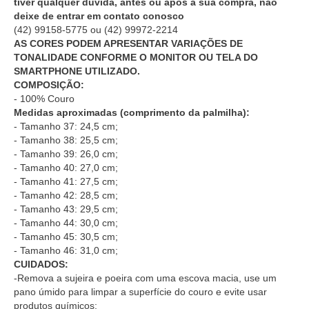
tiver qualquer dúvida, antes ou após a sua compra, não
deixe de entrar em contato conosco
(42) 99158-5775
ou
(42) 99972-2214
AS CORES PODEM APRESENTAR VARIAÇÕES DE
TONALIDADE CONFORME O MONITOR OU TELA DO
SMARTPHONE UTILIZADO.
COMPOSIÇÃO:
- 100% Couro
Medidas aproximadas (comprimento da palmilha):
- Tamanho 37: 24,5 cm;
- Tamanho 38: 25,5 cm;
- Tamanho 39: 26,0 cm;
- Tamanho 40: 27,0 cm;
- Tamanho 41: 27,5 cm;
- Tamanho 42: 28,5 cm;
- Tamanho 43: 29,5 cm;
- Tamanho 44: 30,0 cm;
- Tamanho 45: 30,5 cm;
- Tamanho 46: 31,0 cm;
CUIDADOS:
-Remova a sujeira e poeira com uma escova macia, use um
pano úmido para limpar a superfície do couro e evite usar
produtos químicos;