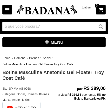
0
Entrar
MENU
Home
Homens
Botinas
Social
Botina Masculina Anatomic Gel Floater Troy Cost Café
Botina Masculina Anatomic Gel Floater Troy
Cost Café
R$ 389,00
por
Sku:
SP-MA-AG-0068
Categoria:
Social
,
Homens
,
Botinas
à vista
R$ 369,55
economize
5%
no
Boleto Bancário ou Pix
Marca:
Anatomic Gel