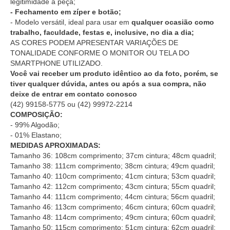
legitimidade a peça;
- Fechamento em zíper e botão;
- Modelo versátil, ideal para usar em
qualquer ocasião como
trabalho, faculdade, festas e, inclusive, no dia a dia;
AS CORES PODEM APRESENTAR VARIAÇÕES DE
TONALIDADE CONFORME O MONITOR OU TELA DO
SMARTPHONE UTILIZADO.
Você vai receber um produto idêntico ao da foto, porém, se
tiver qualquer dúvida, antes ou após a sua compra, não
deixe de entrar em contato conosco
(42) 99158-5775
ou
(42) 99972-2214
COMPOSIÇÃO:
- 99% Algodão;
- 01% Elastano;
MEDIDAS APROXIMADAS:
Tamanho 36: 108cm comprimento; 37cm cintura; 48cm quadril;
Tamanho 38: 111cm comprimento; 38cm cintura; 49cm quadril;
Tamanho 40: 110cm comprimento; 41cm cintura; 53cm quadril;
Tamanho 42: 112cm comprimento; 43cm cintura; 55cm quadril;
Tamanho 44: 111cm comprimento; 44cm cintura; 56cm quadril;
Tamanho 46: 113cm comprimento; 46cm cintura; 60cm quadril;
Tamanho 48: 114cm comprimento; 49cm cintura; 60cm quadril;
Tamanho 50: 115cm comprimento; 51cm cintura; 62cm quadril;