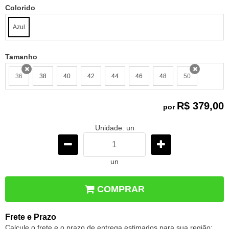
Colorido
Azul
Tamanho
36
38
40
42
44
46
48
50
x
x
R$ 379,00
por
Unidade: un
un
COMPRAR
Frete e Prazo
Calcule o frete e o prazo de entrega estimados para sua região: