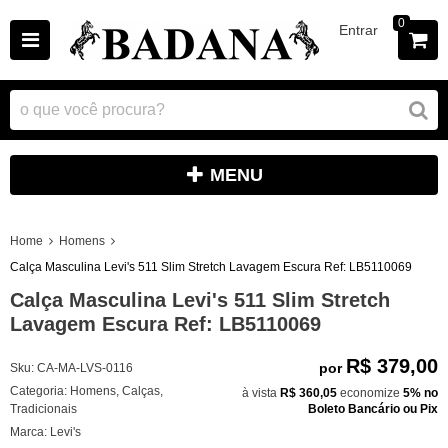
0
Entrar
MENU
Home
Homens
Calça Masculina Levi's 511 Slim Stretch Lavagem Escura Ref: LB5110069
Calça Masculina Levi's 511 Slim Stretch
Lavagem Escura Ref: LB5110069
R$ 379,00
por
Sku:
CA-MA-LVS-0116
Categoria:
Homens
,
Calças
,
à vista
R$ 360,05
economize
5%
no
Tradicionais
Boleto Bancário ou Pix
Marca:
Levi's