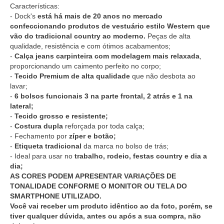
Características:
- Dock's
está há mais de 20 anos no mercado
confeccionando produtos de vestuário estilo Western que
vão do tradicional country ao moderno.
Peças de alta
qualidade, resistência e com ótimos acabamentos;
-
Calça jeans carpinteira com modelagem mais relaxada
,
proporcionando um caimento perfeito no corpo;
-
Tecido Premium de alta qualidade
que não desbota ao
lavar;
-
6 bolsos funcionais 3 na parte frontal, 2 atrás e 1 na
lateral;
-
Tecido grosso e resistente;
-
Costura dupla
reforçada por toda calça;
- Fechamento por
zíper e botão;
-
Etiqueta tradicional
da marca no bolso de trás;
- Ideal para usar no
trabalho, rodeio, festas country e dia a
dia;
AS CORES PODEM APRESENTAR VARIAÇÕES DE
TONALIDADE CONFORME O MONITOR OU TELA DO
SMARTPHONE UTILIZADO.
Você vai receber um produto idêntico ao da foto, porém, se
tiver qualquer dúvida, antes ou após a sua compra, não