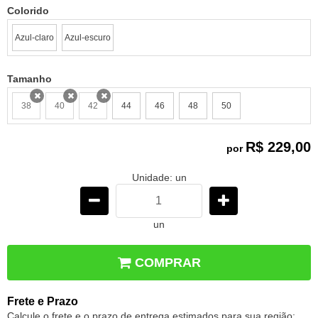
Colorido
Azul-claro
Azul-escuro
Tamanho
38
40
42
44
46
48
50
x
x
x
R$ 229,00
por
Unidade: un
un
COMPRAR
Frete e Prazo
Calcule o frete e o prazo de entrega estimados para sua região: