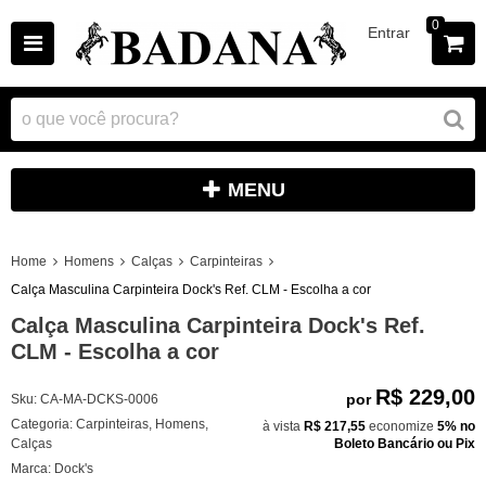
0
Entrar
MENU
Home
Homens
Calças
Carpinteiras
Calça Masculina Carpinteira Dock's Ref. CLM - Escolha a cor
Calça Masculina Carpinteira Dock's Ref.
CLM - Escolha a cor
R$ 229,00
por
Sku:
CA-MA-DCKS-0006
Categoria:
Carpinteiras
,
Homens
,
à vista
R$ 217,55
economize
5%
no
Calças
Boleto Bancário ou Pix
Marca:
Dock's