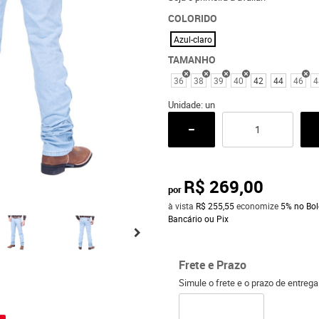
COLORIDO
Azul-claro
TAMANHO
36
38
39
40
42
44
46
4
Unidade: un
R$ 269,00
por
à vista
R$ 255,55
economize
5%
no Bol
Bancário ou Pix
Frete e Prazo
Simule o frete e o prazo de entreg
o