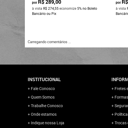
R$ 289,00
R$
por
por
à vista
R$ 274,55
economize
5%
no Boleto
à vista
Bancário ou Pix
Bancári
Carregando comentários ...
INSTITUCIONAL
INFORM
Fale Conosco
Fretes 
Quem Somos
Formas
Trabalhe Conosco
Segura
Onde estamos
Polític
Indique nossa Loja
Trocas 