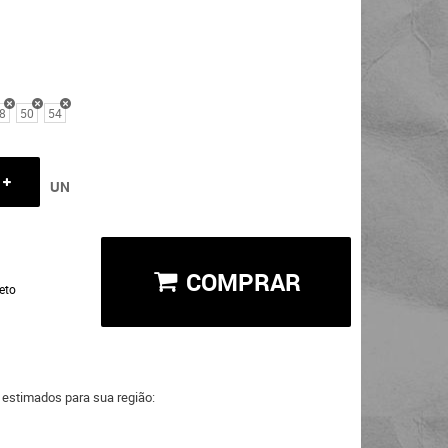
8
50
54
UN
COMPRAR
eto
a estimados para sua região: