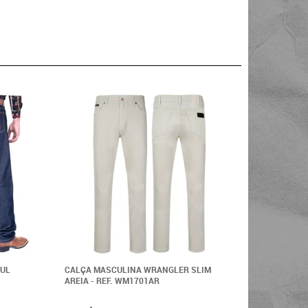
ZUL
CALÇA MASCULINA WRANGLER SLIM
CALÇA MA
AREIA - REF. WM1701AR
FIT -REF.