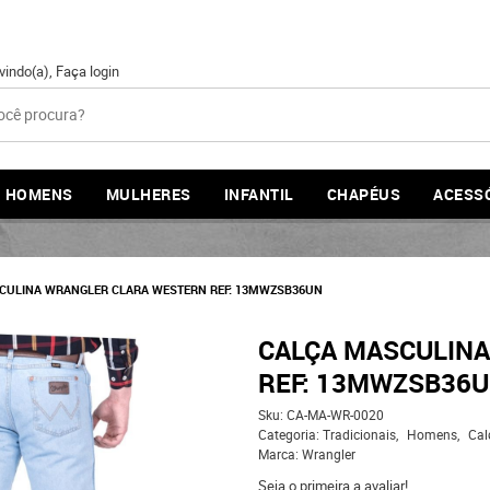
vindo(a),
Faça login
HOMENS
MULHERES
INFANTIL
CHAPÉUS
ACESS
CULINA WRANGLER CLARA WESTERN REF: 13MWZSB36UN
CALÇA MASCULIN
REF: 13MWZSB36
Sku:
CA-MA-WR-0020
Categoria:
Tradicionais
Homens
Cal
Marca:
Wrangler
Seja o primeira a avaliar!