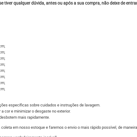
 se tiver qualquer dúvida, antes ou após a sua compra, não deixe de entr
cm;
cm;
cm;
cm;
cm;
cm;
cm;
cm;
ações específicas sobre cuidados e instruções de lavagem.
 a cor e minimizar o desgaste no exterior.
s desbotem mais rapidamente.
 a coleta em nosso estoque e faremos o envio o mais rápido possível, de man