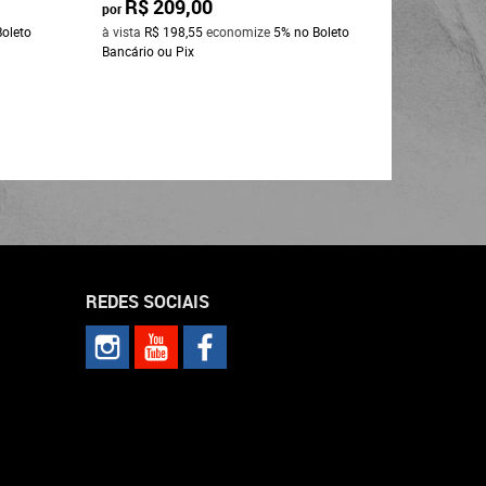
R$ 209,00
R$ 2
por
por
Boleto
à vista
R$ 198,55
economize
5%
no Boleto
à vista
R$ 
Bancário ou Pix
Bancário o
REDES SOCIAIS