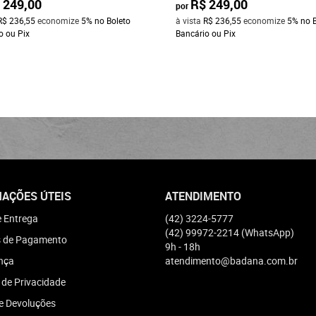
 249,00
R$ 249,00
por
R$ 236,55
economize
5%
no Boleto
à vista
R$ 236,55
economize
5%
no 
o ou Pix
Bancário ou Pix
AÇÕES ÚTEIS
ATENDIMENTO
e Entrega
(42)
3224-5777
(42)
99972-2214
(WhatsApp)
 de Pagamento
9h - 18h
nça
atendimento@badana.com.br
a de Privacidade
e Devoluções