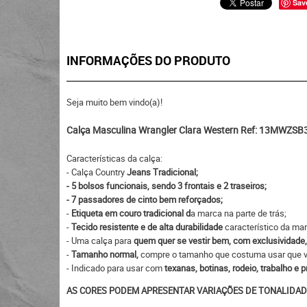
Sav
INFORMAÇÕES DO PRODUTO
Seja muito bem vindo(a)!
Calça Masculina Wrangler Clara Western Ref: 13MWZS
Características da calça:
- Calça Country
Jeans Tradicional;
- 5 bolsos funcionais, sendo 3 frontais e 2 traseiros;
- 7 passadores de cinto bem reforçados;
-
Etiqueta em couro tradicional d
a marca na parte de trás;
-
Tecido resistente e de alta durabilidade
característico da mar
- Uma calça para
quem quer se vestir bem, com exclusividade
-
Tamanho normal,
compre o tamanho que costuma usar que vai
- Indicado para usar com
texanas, botinas, rodeio, trabalho e p
AS CORES PODEM APRESENTAR VARIAÇÕES DE TONALIDAD