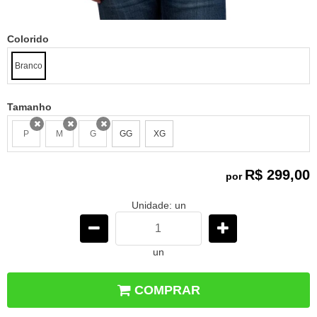
Colorido
Branco
Tamanho
P
M
G
GG
XG
x
x
x
R$ 299,00
por
Unidade: un
un
COMPRAR