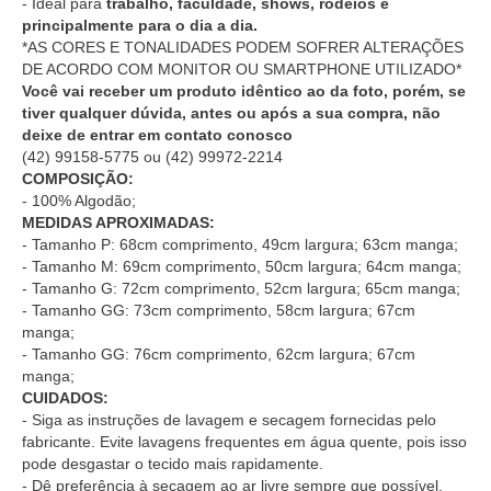
- Ideal para
trabalho, faculdade, shows, rodeios e
principalmente para o dia a dia.
*AS CORES E TONALIDADES PODEM SOFRER ALTERAÇÕES
DE ACORDO COM MONITOR OU SMARTPHONE UTILIZADO*
Você vai receber um produto idêntico ao da foto, porém, se
tiver qualquer dúvida, antes ou após a sua compra, não
deixe de entrar em contato conosco
(42) 99158-5775
ou
(42) 99972-2214
COMPOSIÇÃO:
- 100% Algodão;
MEDIDAS APROXIMADAS:
- Tamanho P: 68cm comprimento, 49cm largura; 63cm manga;
- Tamanho M: 69cm comprimento, 50cm largura; 64cm manga;
- Tamanho G: 72cm comprimento, 52cm largura; 65cm manga;
- Tamanho GG: 73cm comprimento, 58cm largura; 67cm
manga;
- Tamanho GG: 76cm comprimento, 62cm largura; 67cm
manga;
CUIDADOS:
- Siga as instruções de lavagem e secagem fornecidas pelo
fabricante. Evite lavagens frequentes em água quente, pois isso
pode desgastar o tecido mais rapidamente.
- Dê preferência à secagem ao ar livre sempre que possível,