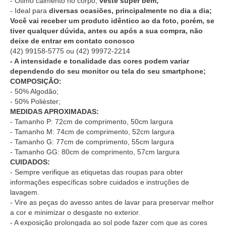
- Ótimo caimento no corpo,
veste super bem;
- Ideal para
diversas ocasiões, principalmente no dia a dia;
Você vai receber um produto idêntico ao da foto, porém, se
tiver qualquer dúvida, antes ou após a sua compra, não
deixe de entrar em contato conosco
(42) 99158-5775
ou
(42) 99972-2214
- A intensidade e tonalidade das cores podem variar
dependendo do seu monitor ou tela do seu smartphone;
COMPOSIÇÃO:
- 50% Algodão;
- 50% Poliéster;
MEDIDAS APROXIMADAS:
- Tamanho P: 72cm de comprimento, 50cm largura
- Tamanho M: 74cm de comprimento, 52cm largura
- Tamanho G: 77cm de comprimento, 55cm largura
- Tamanho GG: 80cm de comprimento, 57cm largura
CUIDADOS:
- Sempre verifique as etiquetas das roupas para obter
informações específicas sobre cuidados e instruções de
lavagem.
- Vire as peças do avesso antes de lavar para preservar melhor
a cor e minimizar o desgaste no exterior.
- A exposição prolongada ao sol pode fazer com que as cores