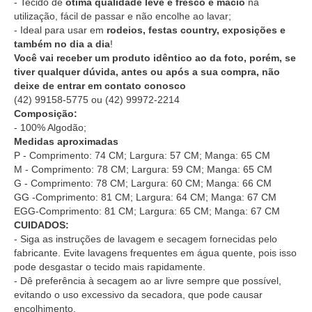
- Tecido de
ótima qualidade leve e fresco e macio
na
utilização, fácil de passar e não encolhe ao lavar;
- Ideal para usar em
rodeios, festas country, exposições e
também no dia a dia
!
Você vai receber um produto idêntico ao da foto, porém, se
tiver qualquer dúvida, antes ou após a sua compra, não
deixe de entrar em contato conosco
(42) 99158-5775
ou
(42) 99972-2214
Composição:
- 100% Algodão;
Medidas aproximadas
P - Comprimento: 74 CM; Largura: 57 CM; Manga: 65 CM
M - Comprimento: 78 CM; Largura: 59 CM; Manga: 65 CM
G - Comprimento: 78 CM; Largura: 60 CM; Manga: 66 CM
GG -Comprimento: 81 CM; Largura: 64 CM; Manga: 67 CM
EGG-Comprimento: 81 CM; Largura: 65 CM; Manga: 67 CM
CUIDADOS:
- Siga as instruções de lavagem e secagem fornecidas pelo
fabricante. Evite lavagens frequentes em água quente, pois isso
pode desgastar o tecido mais rapidamente.
- Dê preferência à secagem ao ar livre sempre que possível,
evitando o uso excessivo da secadora, que pode causar
encolhimento.