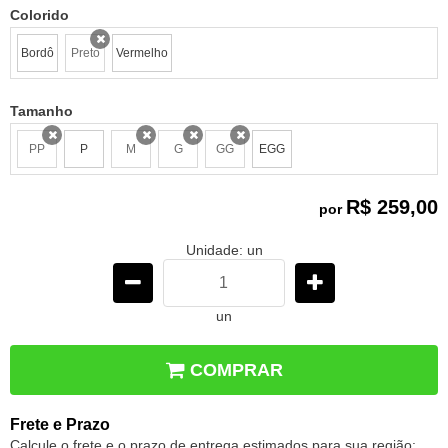
Colorido
Bordô
Preto
Vermelho
x
Tamanho
PP
P
M
G
GG
EGG
x
x
x
x
R$ 259,00
por
Unidade: un
un
COMPRAR
Frete e Prazo
Calcule o frete e o prazo de entrega estimados para sua região: