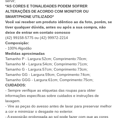
servir;
*AS CORES E TONALIDADES PODEM SOFRER
ALTERAÇÕES DE ACORDO COM MONITOR OU
SMARTPHONE UTILIZADO*
Você vai receber um produto idêntico ao da foto, porém, se
tiver qualquer dúvida, antes ou após a sua compra, não
deixe de entrar em contato conosco
(42) 99158-5775
ou
(42) 99972-2214
Composição:
- 100% Algodão
Medidas aproximadas
Tamanho P - Largura:52cm; Comprimento:70cm;
Tamanho M - Largura:54cm; Comprimento:71cm;
Tamanho G - Largura:57cm; Comprimento:73cm;
Tamanho GG - Largura:59cm; Comprimento:74cm;
Tamanho GGG - Largura:61cm; Comprimento:75cm;
CUIDADOS:
- Sempre verifique as etiquetas das roupas para obter
informações específicas sobre cuidados e instruções de
lavagem.
- Vire as peças do avesso antes de lavar para preservar melhor
a cor e minimizar o desgaste no exterior.
- A exposição prolongada ao sol pode fazer com que as cores