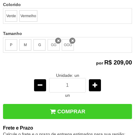
Colorido
Verde
Vermelho
Tamanho
P
M
G
GG
GGG
x
x
R$ 209,00
por
Unidade: un
un
COMPRAR
Frete e Prazo
Calcule o frete e o prazo de entrega estimados para sua região: