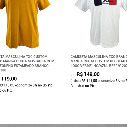
TA MASCULINA TXC CUSTOM
CAMISETA MASCULINA TXC BRAN
IC MANGA CURTA MOSTARDA COM
MANGA CURTA CUSTOM REGULAR
PEQUENO ESTAMPADO BRANCO
LOGO VERMELHO/AZUL REF.19120
1380
R$ 149,00
por
 119,00
à vista
R$ 141,55
economize
5%
no 
R$ 113,05
economize
5%
no Boleto
Bancário ou Pix
o ou Pix