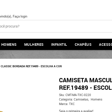
vindo(a),
Faça login
HOMENS
MULHERES
INFANTIL
CHAPÉUS
ACESS
CLASSIC BORDADA REF.19489 - ESCOLHA A COR
CAMISETA MASCUL
REF.19489 - ESCO
Sku:
CMT-MA-TXC-0220
Categoria:
Camisetas
Homens
Marca:
TXC
Seja o primeira a avaliar!