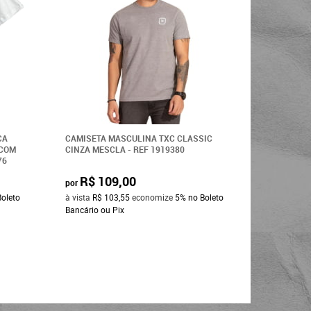
CA
CAMISETA MASCULINA TXC CLASSIC
CAMISETA
 COM
CINZA MESCLA - REF 1919380
MANGA CU
76
REF: 19208
R$ 109,00
R$ 1
por
por
Boleto
à vista
R$ 103,55
economize
5%
no Boleto
à vista
R$ 
Bancário ou Pix
Bancário o