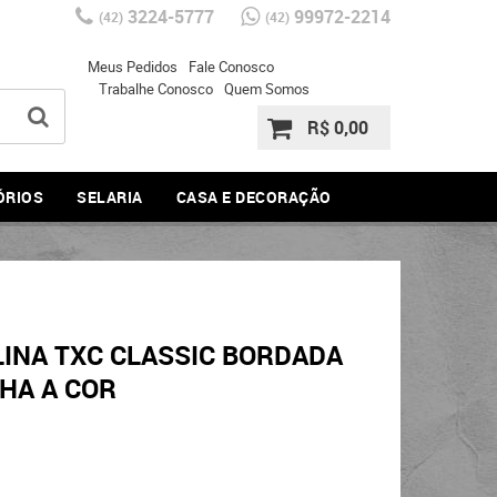
3224-5777
99972-2214
(42)
(42)
Meus Pedidos
Fale Conosco
Trabalhe Conosco
Quem Somos
R$ 0,00
ÓRIOS
SELARIA
CASA E DECORAÇÃO
INA TXC CLASSIC BORDADA
LHA A COR