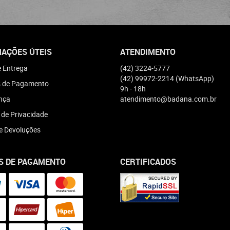
AÇÕES ÚTEIS
ATENDIMENTO
e Entrega
(42)
3224-5777
(42)
99972-2214
(WhatsApp)
 de Pagamento
9h - 18h
nça
atendimento@badana.com.br
a de Privacidade
e Devoluções
S DE PAGAMENTO
CERTIFICADOS