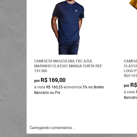
CAMISETA MASCULINA TXC AZUL
CAMISE
MARINHO CLASSIC MANGA CURTA REF.
CLASS
191380
LOGO 
REF:19
R$ 169,00
por
R$
por
à vista
R$ 160,55
economize
5%
no Boleto
à vista
Bancário ou Pix
Bancári
Carregando comentários ...