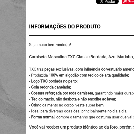
Sav
INFORMAÇÕES DO PRODUTO
Seja muito bem vindo(a)!
Camiseta Masculina TXC Classic Bordada, Azul Marinho, V
TXC traz
peças exclusivas, com influência do vestuário ameri
- Produzida
100% em algodão com tecido de alta qualidade;
- Logo TXC bordada no peito;
- Gola redonda canelada;
-
Costura reforçada por toda camiseta
, garantindo maior durab
- Tecido macio, não desbota e não encolhe ao lavar;
- Ótimo caimento no corpo, veste super bem;
- Ideal para diversas ocasiões, principalmente no dia a dia;
-
Forma normal
, compre o tamanho que costuma usar que vai s
Você vai receber um produto idêntico ao da foto, porém,