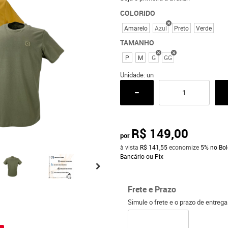
COLORIDO
Amarelo
Azul
Preto
Verde
TAMANHO
P
M
G
GG
Unidade: un
R$ 149,00
por
à vista
R$ 141,55
economize
5%
no Bol
Bancário ou Pix
Frete e Prazo
Simule o frete e o prazo de entreg
o