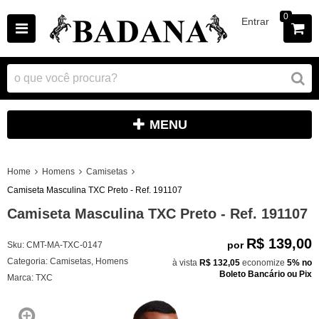
0
Entrar
MENU
Home
Homens
Camisetas
Camiseta Masculina TXC Preto - Ref. 191107
Camiseta Masculina TXC Preto - Ref. 191107
R$ 139,00
por
Sku:
CMT-MA-TXC-0147
Categoria:
Camisetas
,
Homens
à vista
R$ 132,05
economize
5%
no
Boleto Bancário ou Pix
Marca:
TXC