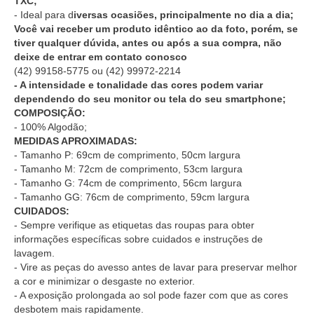
TXC;
- Ideal para d
iversas ocasiões, principalmente no dia a dia;
Você vai receber um produto idêntico ao da foto, porém, se
tiver qualquer dúvida, antes ou após a sua compra, não
deixe de entrar em contato conosco
(42) 99158-5775
ou
(42) 99972-2214
- A intensidade e tonalidade das cores podem variar
dependendo do seu monitor ou tela do seu smartphone;
COMPOSIÇÃO:
- 100% Algodão;
MEDIDAS APROXIMADAS:
- Tamanho P: 69cm de comprimento, 50cm largura
- Tamanho M: 72cm de comprimento, 53cm largura
- Tamanho G: 74cm de comprimento, 56cm largura
- Tamanho GG: 76cm de comprimento, 59cm largura
CUIDADOS:
- Sempre verifique as etiquetas das roupas para obter
informações específicas sobre cuidados e instruções de
lavagem.
- Vire as peças do avesso antes de lavar para preservar melhor
a cor e minimizar o desgaste no exterior.
- A exposição prolongada ao sol pode fazer com que as cores
desbotem mais rapidamente.