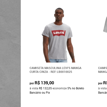
CAMISETA MASCULINA LEVI'S MANGA
CAMI
CURTA CINZA - REF: LB0010025
MANGA
R$ 139,00
R
por
por
à vista
R$ 132,05
economize
5%
no Boleto
à vist
Bancário ou Pix
Bancár