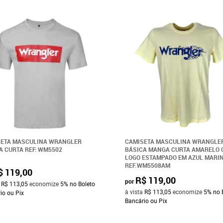
SETA MASCULINA WRANGLER
CAMISETA MASCULINA WRANGLE
 CURTA REF: WM5502
BÁSICA MANGA CURTA AMARELO 
LOGO ESTAMPADO EM AZUL MARI
REF.WM5508AM
$ 119,00
R$ 119,00
por
a
R$ 113,05
economize
5%
no Boleto
à vista
R$ 113,05
economize
5%
no 
io ou Pix
Bancário ou Pix