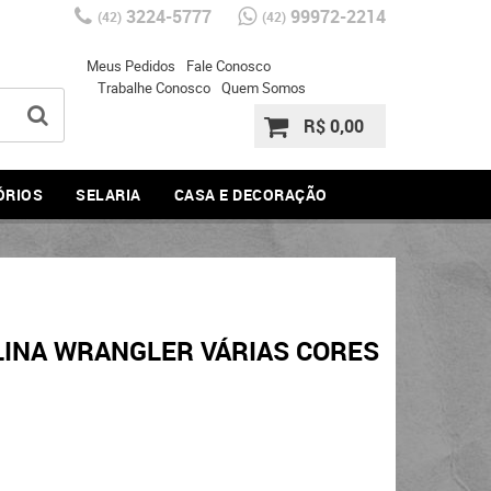
3224-5777
99972-2214
(42)
(42)
Meus Pedidos
Fale Conosco
Trabalhe Conosco
Quem Somos
R$ 0,00
ÓRIOS
SELARIA
CASA E DECORAÇÃO
INA WRANGLER VÁRIAS CORES