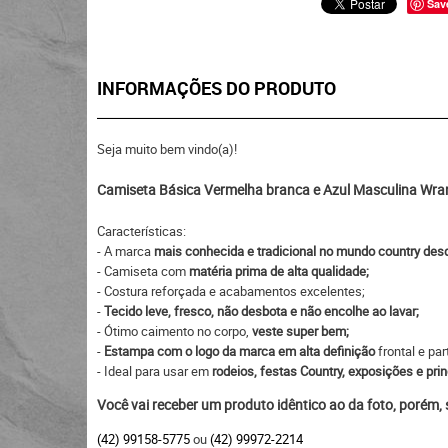
Sav
INFORMAÇÕES DO PRODUTO
Seja muito bem vindo(a)!
Camiseta Básica Vermelha branca e Azul Masculina W
Características:
- A marca
mais conhecida e tradicional no mundo country des
- Camiseta com
matéria prima de alta qualidade;
- Costura reforçada e acabamentos excelentes;
-
Tecido leve, fresco, não desbota e não encolhe ao lavar;
- Ótimo caimento no corpo,
veste super bem;
-
Estampa com o logo da marca em alta definição
frontal e part
- Ideal para usar em
rodeios, festas Country, exposições e prin
Você vai receber um produto idêntico ao da foto, porém,
(42) 99158-5775
ou
(42) 99972-2214