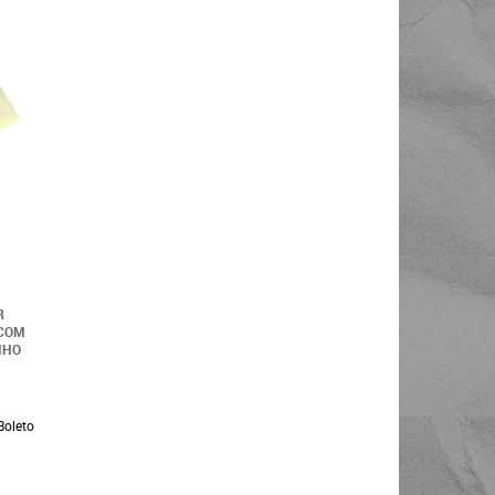
R
COM
NHO
Boleto