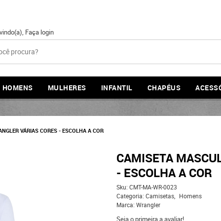
vindo(a),
Faça login
HOMENS
MULHERES
INFANTIL
CHAPÉUS
ACESS
NGLER VÁRIAS CORES - ESCOLHA A COR
CAMISETA MASCUL
- ESCOLHA A COR
Sku:
CMT-MA-WR-0023
Categoria:
Camisetas
Homens
Marca:
Wrangler
Seja o primeira a avaliar!