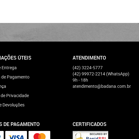
AÇÕES ÚTEIS
ATENDIMENTO
e Entrega
(42)
3224-5777
(42)
99972-2214
(WhatsApp)
 de Pagamento
9h - 18h
nça
atendimento@badana.com.br
a de Privacidade
e Devoluções
S DE PAGAMENTO
CERTIFICADOS