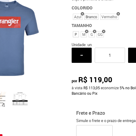
COLORIDO
Azul
Branco
Vermelho
TAMANHO
P
M
G
GG
Unidade: un
R$ 119,00
por
à vista
R$ 113,05
economize
5%
no Bol
Bancário ou Pix
Frete e Prazo
Simule o frete e o prazo de entreg
o