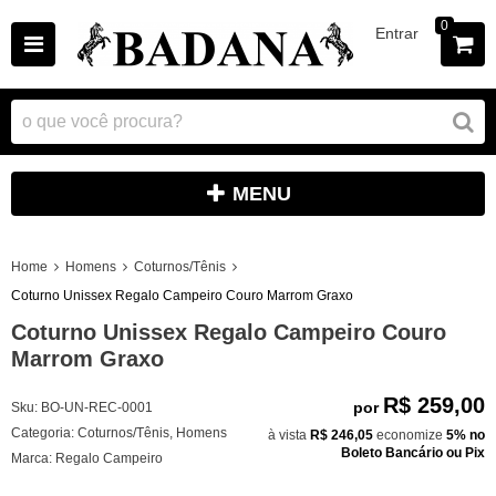
0
Entrar
MENU
Home
Homens
Coturnos/Tênis
Coturno Unissex Regalo Campeiro Couro Marrom Graxo
Coturno Unissex Regalo Campeiro Couro
Marrom Graxo
R$ 259,00
por
Sku:
BO-UN-REC-0001
Categoria:
Coturnos/Tênis
,
Homens
à vista
R$ 246,05
economize
5%
no
Boleto Bancário ou Pix
Marca:
Regalo Campeiro