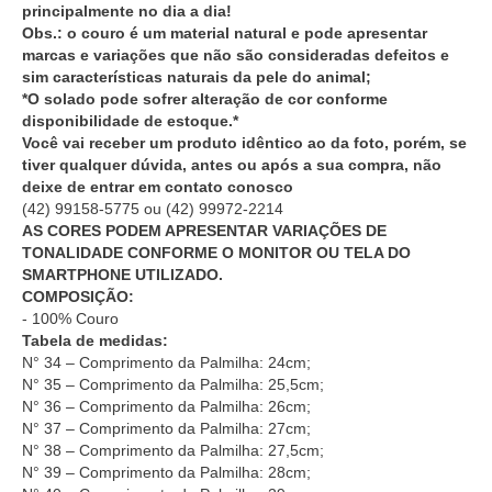
principalmente no dia a dia!
Obs.: o couro é um material natural e pode apresentar
marcas e variações que não são consideradas defeitos e
sim características naturais da pele do animal;
*O solado pode sofrer alteração de cor conforme
disponibilidade de estoque.*
Você vai receber um produto idêntico ao da foto, porém, se
tiver qualquer dúvida, antes ou após a sua compra, não
deixe de entrar em contato conosco
(42) 99158-5775
ou
(42) 99972-2214
AS CORES PODEM APRESENTAR VARIAÇÕES DE
TONALIDADE CONFORME O MONITOR OU TELA DO
SMARTPHONE UTILIZADO.
COMPOSIÇÃO:
- 100% Couro
Tabela de medidas:
N° 34 – Comprimento da Palmilha: 24cm;
N° 35 – Comprimento da Palmilha: 25,5cm;
N° 36 – Comprimento da Palmilha: 26cm;
N° 37 – Comprimento da Palmilha: 27cm;
N° 38 – Comprimento da Palmilha: 27,5cm;
N° 39 – Comprimento da Palmilha: 28cm;