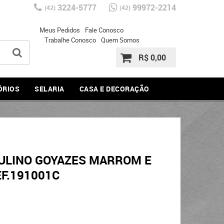
3224-5777
99972-2214
(42)
(42)
Meus Pedidos
Fale Conosco
Trabalhe Conosco
Quem Somos
R$ 0,00
ÓRIOS
SELARIA
CASA E DECORAÇÃO
ULINO GOYAZES MARROM E
F.191001C