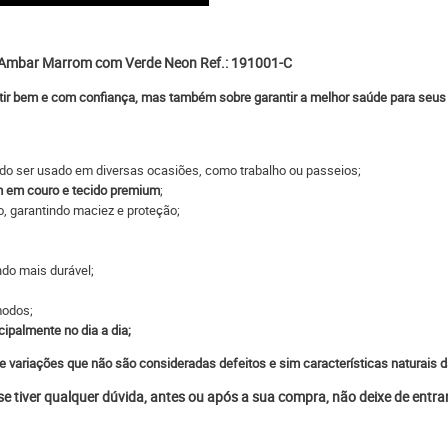
a Ambar Marrom com Verde Neon Ref.: 191001-C
tir bem e com confiança, mas também sobre garantir a melhor saúde para seus
do ser usado em diversas ocasiões, como trabalho ou passeios;
m em couro e tecido premium
;
o, garantindo maciez e proteção;
ndo mais durável;
modos;
cipalmente no dia a dia;
e variações que não são consideradas defeitos e sim características naturais d
 se tiver qualquer dúvida, antes ou após a sua compra, não deixe de entr