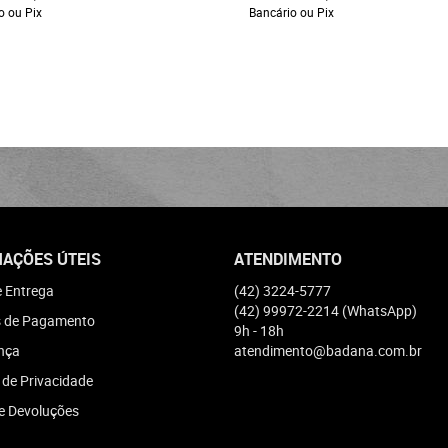
o ou Pix
Bancário ou Pix
AÇÕES ÚTEIS
ATENDIMENTO
e Entrega
(42)
3224-5777
(42)
99972-2214
(WhatsApp)
 de Pagamento
9h - 18h
nça
atendimento@badana.com.br
a de Privacidade
e Devoluções