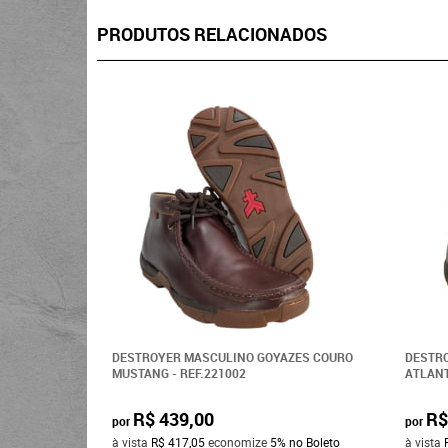
PRODUTOS RELACIONADOS
DESTROYER MASCULINO GOYAZES COURO
DESTR
MUSTANG - REF.221002
ATLAN
R$ 439,00
R$
por
por
à vista
R$ 417,05
economize
5%
no Boleto
à vista