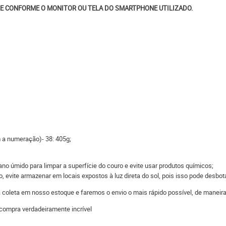
E CONFORME O MONITOR OU TELA DO SMARTPHONE UTILIZADO.
m a numeração)- 38: 405g;
o úmido para limpar a superfície do couro e evite usar produtos químicos;
 evite armazenar em locais expostos à luz direta do sol, pois isso pode desbot
 a coleta em nosso estoque e faremos o envio o mais rápido possível, de man
compra verdadeiramente incrível