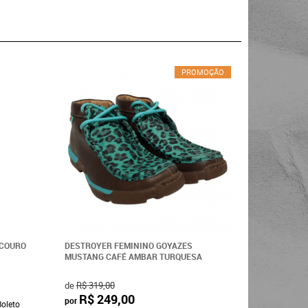
PROMOÇÃO
 COURO
DESTROYER FEMININO GOYAZES
DESTROYE
MUSTANG CAFÉ AMBAR TURQUESA
CARAMELO 
de
R$ 319,00
R$ 4
por
R$ 249,00
por
Boleto
à vista
R$ 