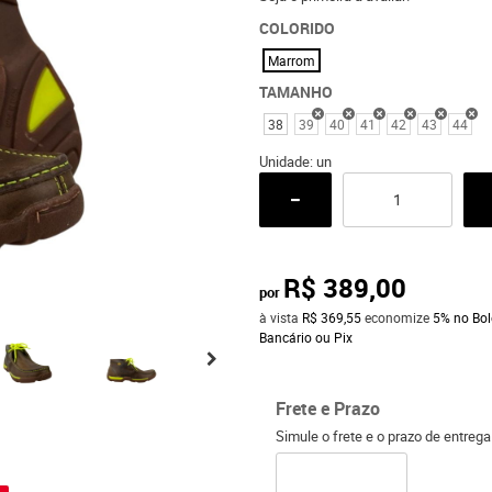
COLORIDO
Marrom
TAMANHO
38
39
40
41
42
43
44
Unidade: un
R$ 389,00
por
à vista
R$ 369,55
economize
5%
no Bol
Bancário ou Pix
Frete e Prazo
Simule o frete e o prazo de entreg
o