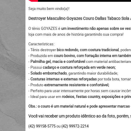
Seja muito bem vindo(a)!
Destroyer Masculino Goyazes Couro Dallas Tabaco Sol
O tênis GOYAZES é
um investimento não apenas sobre se ves
loja com mais de anos de história garantindo sua compra!
Características:
- Tênis destroyer
bico redondo, com costura tradicional
, poden
- Produzida em
couro bovino, com forração interna em també
-
Palmilha gel, macia e confortável
com material antibacterian
- Possui
cadarço e costura reforçada em verde neon;
-
Solado emborrachado
, garantindo maior durabilidade;
-
Costuras internas e externas reforçadas
por toda bota, torna
- Produto
extremamente resistente e confortável;
- Perfeito para usar intensamente por horas sem causar incô
- Ideal para usar em
rodeios, festas country, exposições e prin
Obs.: o couro é um material natural e pode apresentar marcas 
Você vai receber um produto idêntico ao da foto, porém,
(42) 99158-5775
ou
(42) 99972-2214