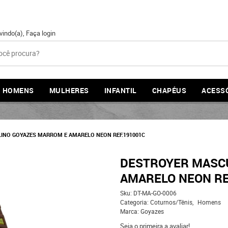
vindo(a),
Faça login
HOMENS
MULHERES
INFANTIL
CHAPÉUS
ACESS
INO GOYAZES MARROM E AMARELO NEON REF.191001C
DESTROYER MASC
AMARELO NEON RE
Sku:
DT-MA-GO-0006
Categoria:
Coturnos/Tênis
Homens
Marca:
Goyazes
Seja o primeira a avaliar!