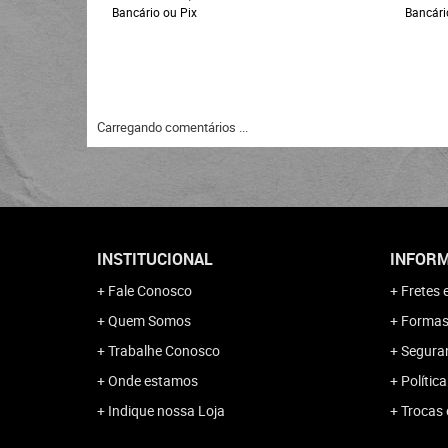
Bancário ou Pix
Bancári
Carregando comentários ...
INSTITUCIONAL
INFORM
Fale Conosco
Fretes 
Quem Somos
Formas
Trabalhe Conosco
Segura
Onde estamos
Polític
Indique nossa Loja
Trocas 