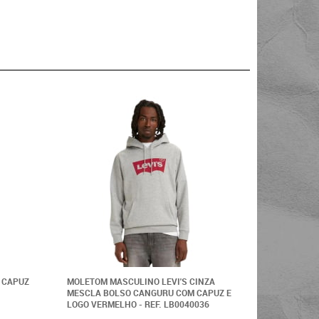
 CAPUZ
MOLETOM MASCULINO LEVI'S CINZA
MOLETOM 
MESCLA BOLSO CANGURU COM CAPUZ E
CLARO ME
LOGO VERMELHO - REF. LB0040036
REF:LB004