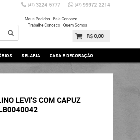
3224-5777
99972-2214
(42)
(42)
Meus Pedidos
Fale Conosco
Trabalhe Conosco
Quem Somos
R$ 0,00
ÓRIOS
SELARIA
CASA E DECORAÇÃO
NO LEVI'S COM CAPUZ
9LB0040042