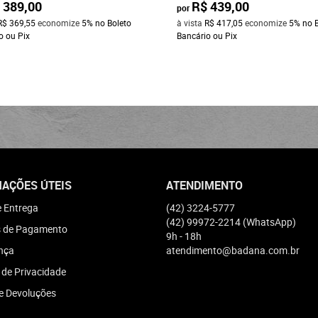
 389,00
R$ 439,00
por
R$ 369,55
economize
5%
no Boleto
à vista
R$ 417,05
economize
5%
no 
o ou Pix
Bancário ou Pix
AÇÕES ÚTEIS
ATENDIMENTO
e Entrega
(42)
3224-5777
(42)
99972-2214
(WhatsApp)
 de Pagamento
9h - 18h
nça
atendimento@badana.com.br
a de Privacidade
e Devoluções