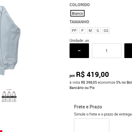
COLORIDO
Branco
TAMANHO
PP
P
M
G
GG
Unidade: un
R$ 419,00
por
à vista
R$ 398,05
economize
5%
no Bol
Bancário ou Pix
Frete e Prazo
Simule o frete e o prazo de entreg
o