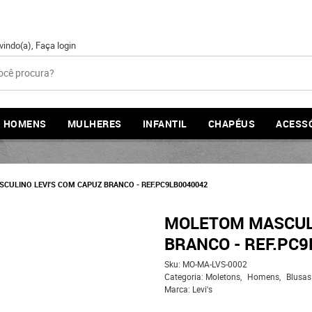
vindo(a),
Faça login
HOMENS
MULHERES
INFANTIL
CHAPÉUS
ACESS
ULINO LEVI'S COM CAPUZ BRANCO - REF.PC9LB0040042
MOLETOM MASCULI
BRANCO - REF.PC
Sku:
MO-MA-LVS-0002
Categoria:
Moletons
Homens
Blusas
Marca:
Levi's