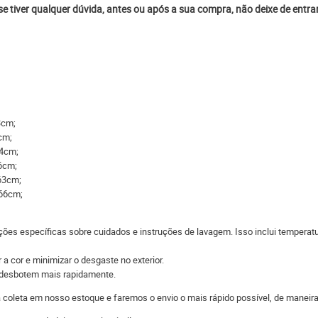
 se tiver qualquer dúvida, antes ou após a sua compra, não deixe de entr
3cm;
cm;
64cm;
6cm;
63cm;
 66cm;
ções específicas sobre cuidados e instruções de lavagem. Isso inclui temperatu
 a cor e minimizar o desgaste no exterior.
s desbotem mais rapidamente.
 a coleta em nosso estoque e faremos o envio o mais rápido possível, de man