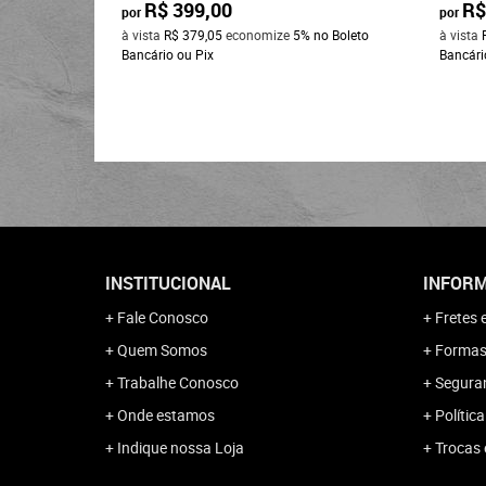
R$ 399,00
R$
por
por
à vista
R$ 379,05
economize
5%
no Boleto
à vista
Bancário ou Pix
Bancári
INSTITUCIONAL
INFORM
Fale Conosco
Fretes 
Quem Somos
Formas
Trabalhe Conosco
Segura
Onde estamos
Polític
Indique nossa Loja
Trocas 