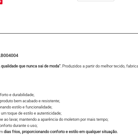
e
9LB004004
A qualidade que nunca sai de moda".
Produzidos a partir do melhor tecido, fabr
forto e durabilidade;
produto bem acabado e resistente;
nando estilo e funcionalidade;
um toque de estilo e autenticidade;
he ao lavar, mantendo a aparência do moletom por mais tempo;
nforto durante o uso;
 em
dias frios, proporcionando conforto e estilo em qualquer situação.