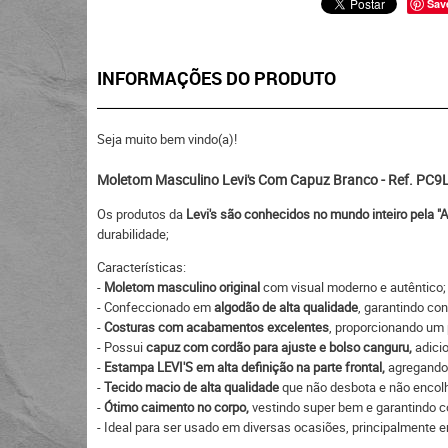
Sav
INFORMAÇÕES DO PRODUTO
Seja muito bem vindo(a)!
Moletom Masculino Levi's Com Capuz Branco - Ref. PC
Os produtos da
Levi's são conhecidos no mundo inteiro pela "
durabilidade;
Características:
-
Moletom masculino original
com visual moderno e autêntico;
- Confeccionado em
algodão de alta qualidade
, garantindo con
-
Costuras com acabamentos excelentes
, proporcionando um 
- Possui
capuz com cordão para ajuste e bolso canguru,
adicio
-
Estampa LEVI'S em alta definição na parte frontal,
agregando 
-
Tecido macio de alta qualidade
que não desbota e não encol
-
Ótimo caimento no corpo,
vestindo super bem e garantindo co
- Ideal para ser usado em diversas ocasiões, principalmente