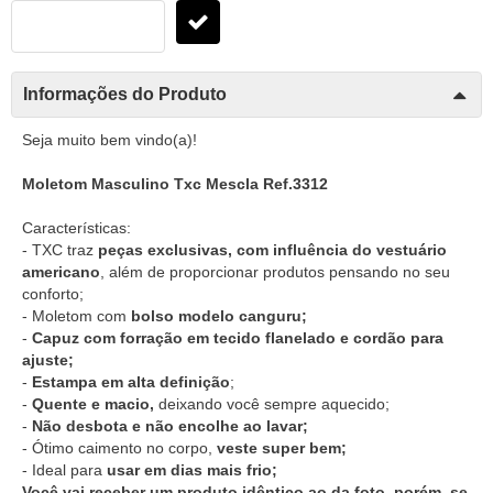
Informações do Produto
Seja muito bem vindo(a)!
Moletom Masculino Txc Mescla Ref.3312
Características:
- TXC traz
peças exclusivas, com influência do vestuário
americano
, além de proporcionar produtos pensando no seu
conforto;
- Moletom com
bolso modelo canguru;
-
Capuz com forração em tecido flanelado e cordão para
ajuste;
-
Estampa em alta definição
;
-
Quente e macio,
deixando você sempre aquecido;
-
Não desbota e não encolhe ao lavar;
- Ótimo caimento no corpo,
veste super bem;
- Ideal para
usar em dias mais frio;
Você vai receber um produto idêntico ao da foto, porém, se