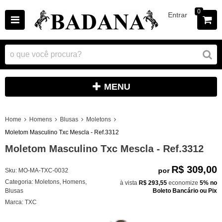
0
Entrar
MENU
Home
Homens
Blusas
Moletons
Moletom Masculino Txc Mescla - Ref.3312
Moletom Masculino Txc Mescla - Ref.3312
R$ 309,00
por
Sku:
MO-MA-TXC-0032
Categoria:
Moletons
,
Homens
,
à vista
R$ 293,55
economize
5%
no
Blusas
Boleto Bancário ou Pix
Marca:
TXC