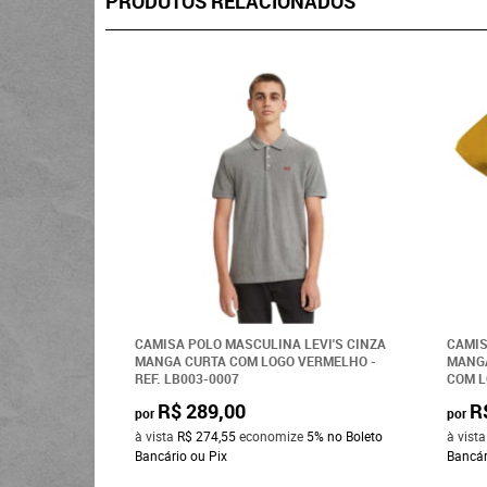
PRODUTOS RELACIONADOS
CAMISA POLO MASCULINA LEVI'S CINZA
CAMIS
MANGA CURTA COM LOGO VERMELHO -
MANG
REF. LB003-0007
COM L
R$ 289,00
R
por
por
à vista
R$ 274,55
economize
5%
no Boleto
à vist
Bancário ou Pix
Bancár