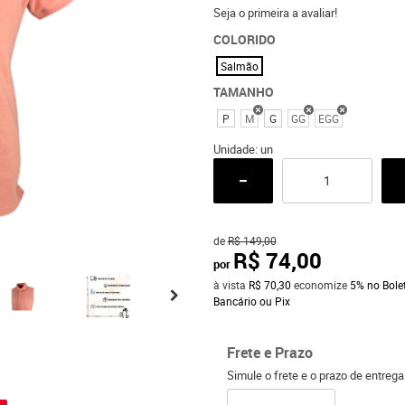
Seja o primeira a avaliar!
COLORIDO
Salmão
TAMANHO
P
M
G
GG
EGG
Unidade: un
de
R$ 149,00
R$ 74,00
por
à vista
R$ 70,30
economize
5%
no Bole
Bancário ou Pix
Frete e Prazo
o
Simule o frete e o prazo de entreg