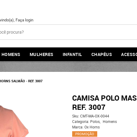
vindo(a),
Faça login
HOMENS
MULHERES
INFANTIL
CHAPÉUS
ACESS
ORNS SALMÃO - REF. 3007
CAMISA POLO MAS
REF. 3007
Sku:
CMT-MA-OX-0044
Categoria:
Polos
Homens
Marca:
Ox Horns
PROMOÇÃO