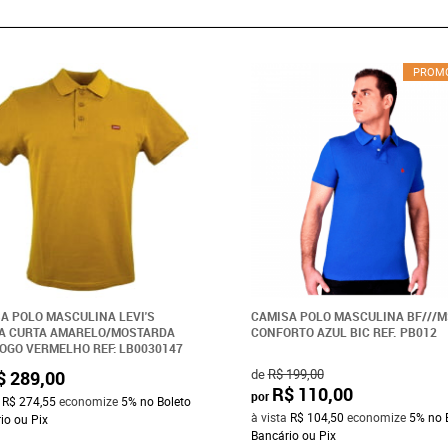
PROM
A POLO MASCULINA LEVI'S
CAMISA POLO MASCULINA BF///M
A CURTA AMARELO/MOSTARDA
CONFORTO AZUL BIC REF. PB012
OGO VERMELHO REF: LB0030147
de
R$ 199,00
$ 289,00
R$ 110,00
por
a
R$ 274,55
economize
5%
no Boleto
à vista
R$ 104,50
economize
5%
no 
io ou Pix
Bancário ou Pix