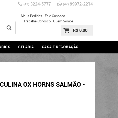
3224-5777
99972-2214
(42)
(42)
Meus Pedidos
Fale Conosco
Trabalhe Conosco
Quem Somos
R$ 0,00
ÓRIOS
SELARIA
CASA E DECORAÇÃO
CULINA OX HORNS SALMÃO -