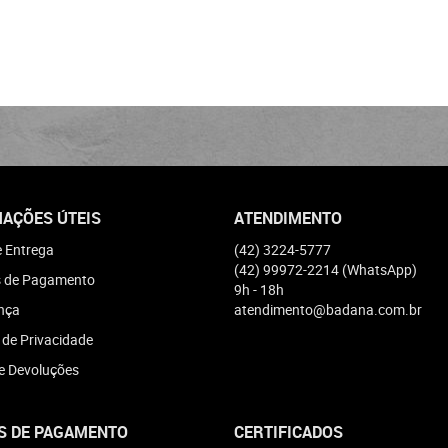
AÇÕES ÚTEIS
ATENDIMENTO
e Entrega
(42)
3224-5777
(42)
99972-2214
(WhatsApp)
 de Pagamento
9h - 18h
nça
atendimento@badana.com.br
a de Privacidade
e Devoluções
S DE PAGAMENTO
CERTIFICADOS