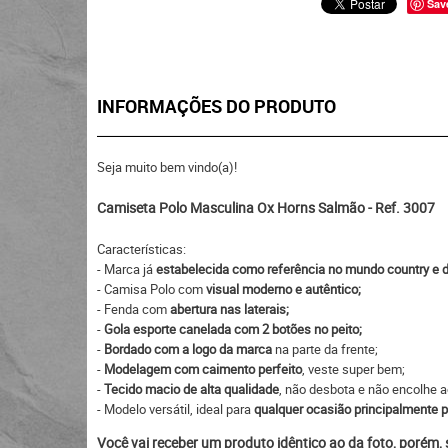
Sav
INFORMAÇÕES DO PRODUTO
Seja muito bem vindo(a)!
Camiseta Polo Masculina Ox Horns Salmão - Ref. 3007
Características:
- Marca já
estabelecida como referência no mundo country e d
- Camisa Polo com
visual moderno e autêntico;
- Fenda com
abertura nas laterais;
-
Gola esporte canelada com 2 botões no peito;
-
Bordado com a logo da marca
na parte da frente;
-
Modelagem com caimento perfeito
, veste super bem;
-
Tecido macio de alta qualidade
, não desbota e não encolhe ao
- Modelo versátil, ideal para
qualquer ocasião principalmente pa
Você vai receber um produto idêntico ao da foto, porém,